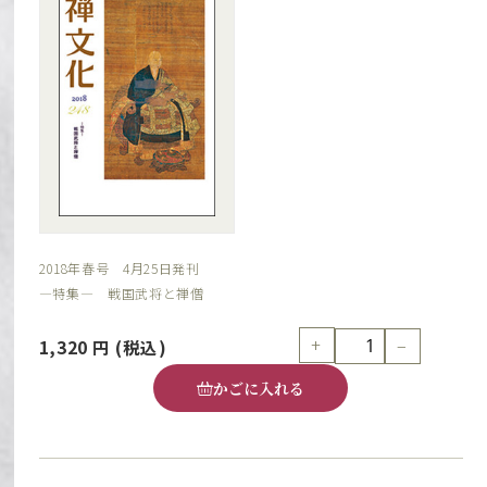
2018年春号 4月25日発刊
―特集― 戦国武将と禅僧
+
−
1,320
円
(税込)
かごに入れる