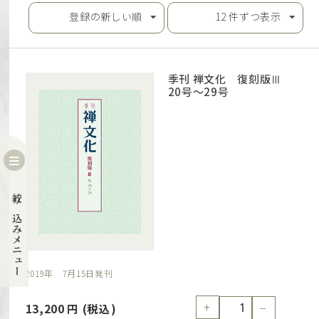
登録の新しい順
12 件ずつ表示
季刊 禅文化 復刻版Ⅲ
20号～29号
絞り込みメニュー
2019年 7月15日発刊
+
−
13,200
円
(税込)