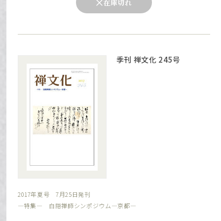
在庫切れ
季刊 禅文化 245号
2017年夏号 7月25日発刊
―特集― 白隠禅師シンポジウム―京都―