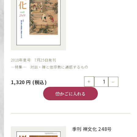
2018年夏号 7月25日発刊
―特集― 対談・禅と他宗教に通底するもの
+
−
1,320
円
(税込)
かごに入れる
季刊 禅文化 248号