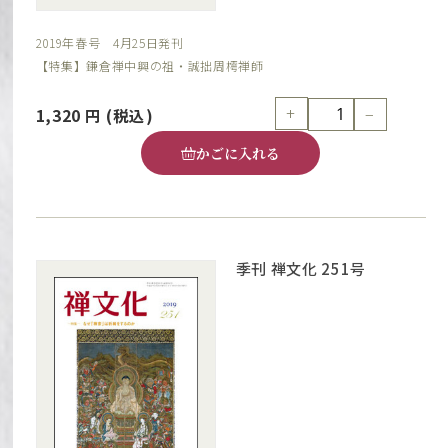
2019年春号 4月25日発刊
【特集】鎌倉禅中興の祖・誠拙周樗禅師
+
−
1,320
円
(税込)
かごに入れる
季刊 禅文化 251号