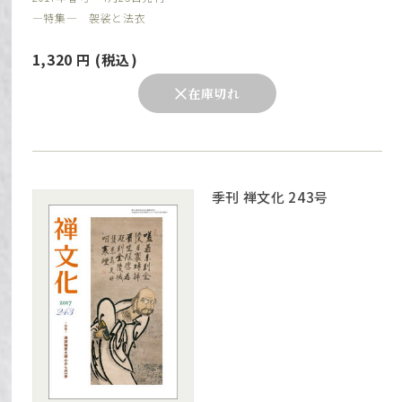
―特集― 袈裟と法衣
1,320
円
(税込)
在庫切れ
季刊 禅文化 243号