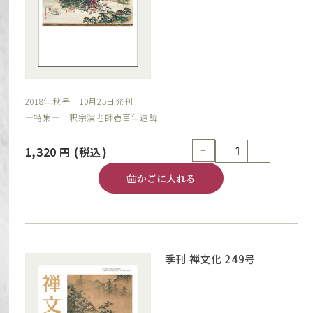
2018年秋号 10月25日発刊
―特集― 釈宗演老師壱百年遠諱
+
−
1,320
円
(税込)
かごに入れる
季刊 禅文化 249号