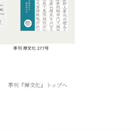
季刊 禅文化 277号
季刊『禅文化』
トップへ