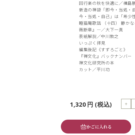
回行楽の秋を快適に／樺島
新造の禅語「即今・当処・
今・当処・自己」は「希少
睡猫庵歌話 （十四） 静か
薇断章』―／大下一真
表紙解説／中川敦之
いっぷく拝見
編集後記《すずろごと》
『禅文化』バックナンバー
禅文化研究所の本
カット／平川功
+
1,320
円
(税込)
かごに入れる