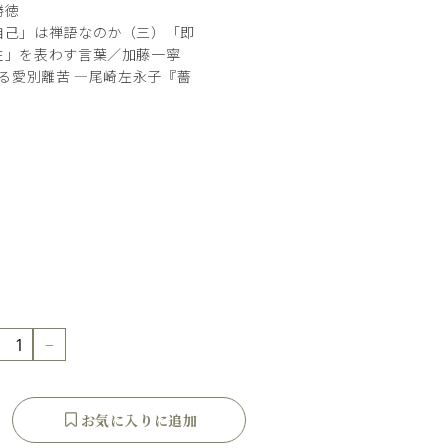
勝徳
自己」は禅語なのか（三）「即
性」を表わす言葉／加藤一寧
なる愛別離苦 ―尾崎左永子『薔
−