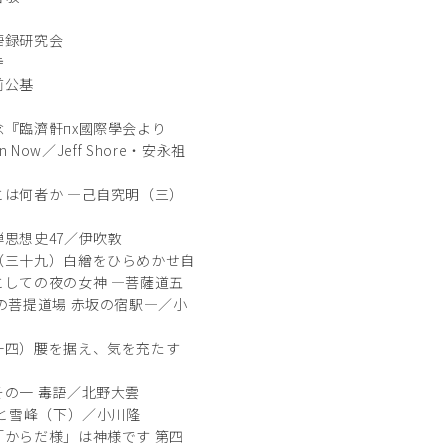
語録研究会
寺
前公基
『臨濟骭пx國際學会より
n Now／Jeff Shore・安永祖
は何者か ―己自究明（三）
思想史47／伊吹敦
（三十九）白繒をひらめかせ自
しての夜の女神 ―菩薩道五
の菩提道場 赤坂の宿駅―／小
十四）腰を据え、気を充たす
の一 毒語／北野大雲
頭と雪峰（下）／小川隆
からだ様」は神様です 第四