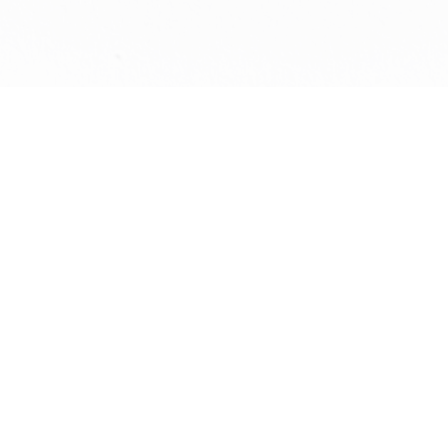
資料収集
ソフトウェア
資料室・蔵書について
擔雪
禅の至宝
セイ
末寺管理システム
本
遠隔サポートについて
全集
六曜カレンダー
黒豆データベース
よくある質問