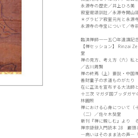
永源寺の歴史／井上ひろ美
寂室偈頌訓註／永源寺開山
＊グラビア寂室元光と永源
永源寺の寺宝について／寺
臨済禅師一一五〇年遠諱記念
【禅セッション】 Rinzai Ze
堂
禅の見方、考え方（六）私と
／古川周賢
禅の終焉（上）要説・中国禅
善財童子の求道ものがたり
在に正法を宣布する大法師と
十三次 マガダ国ブッダガヤ
林圓照
禅における心身について（
（二）／佐々木奘堂
新刊『禅に親しむ』より そ
禅宗語録入門読本 28 巌
―病いはそのまま法の声―「