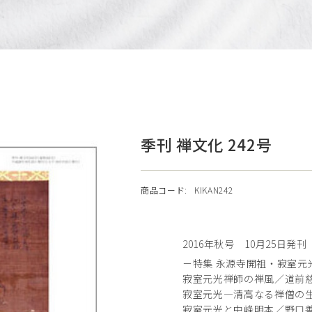
季刊 禅文化 242号
商品コード:
KIKAN242
2016年秋号 10月25日発刊
－特集 永源寺開祖・寂室元
寂室元光禅師の禅風／道前
寂室元光―清高なる禅僧の
寂室元光と中峰明本／野口