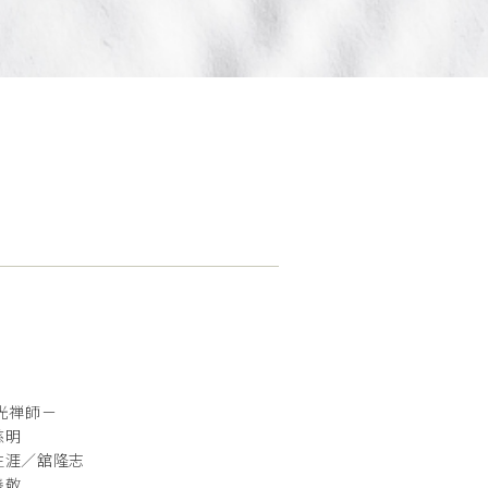
光禅師－
慈明
生涯／舘隆志
善敬