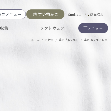
会員メニュー
買い物かご
English
商品検索
料収集
ソフトウェア
メニュー
ホーム
/
刊行物
/
季刊『禅文化』
/
季刊 禅文化 242号