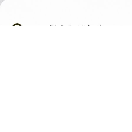
事業活動
刊行物
調査研究
新刊・近刊
刊行事業
季刊『禅文化』
講演会・セミナー
法話・禅僧逸話・エッ
展覧会・展示会
江湖叢書・指南書・経
海外交流
経典・語録・白隠法語
特別事業
禅の歴史・文化・伝記
花園ZEN講座 ―仏教を味わ
CD・DVD