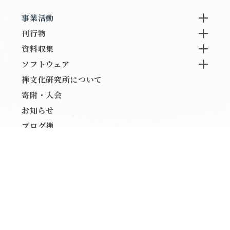
の教え‒‒私の生き方松山照紀
区湯島4-1-8●タイムスケジ
師（臨済宗不徹寺住職・庵
事業活動
ュール13:00 開会1 .体験講
主）３.講演Ⅱ あるがままに
刊行物
座 白隠禅師考案の瞑想体験
生きる～吃音との葛藤を振り
軟酥(なんそ)の法でボディス
資料収集
返って～松竹寛山老師（禅文
キャン 松竹寛山老師（禅文
ソフトウェア
化研究所理事長・平林僧堂師
化研究所理事長・平林僧堂師
禅文化研究所について
家）４.鼎談 盤珪禅に学ぶ
家）２.講義Ⅰ 唐代の禅問答
寄附・入会
「苦しまない」心5．質疑応
を読んでみよう「カモは、飛
お知らせ
答17：00頃 閉会 主催：禅
んで、ドコへ行った？」 小
ブログ禅
文化研究所 協力：花園大学
川隆先生（駒澤大学総合教育
関連リンク
国際禅学研究所・臨済会・東
研究部教授・駒澤大学禅文化
京禅センター●定員定員：
歴史博物館館長）３.講義Ⅱ
100名●参加費参加費：一
宋代禅から白隠禅へ 無字
Copyright The Institute For Zen Studies ALL Rights Reserved.
般 10,000円 割引
(むじ)、そして隻手(せきし
禅文化研究所賛助会員および
ゅ) 柳幹康先生（東京大学
学生〔いずれもご本人の
東洋文化研究所准教授・花園