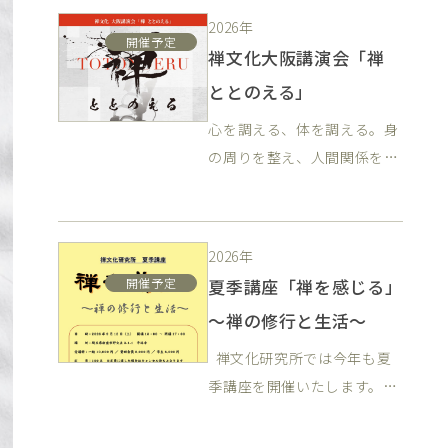
2026年
開催予定
禅文化大阪講演会「禅
ととのえる」
心を調える、体を調える。身
の周りを整え、人間関係を調
える、ひいては世界を調え
る。 すべては自己に気づくこ
とにつながります。その気づ
2026年
きの一歩となるよう、講話を
開催予定
夏季講座「禅を感じる」
伺い、簡単なイス坐禅を行い
～禅の修行と生活～
ます。 お申し込みは→こちら
禅文化研究所では今年も夏
季講座を開催いたします。
日々多くの情報に囲まれ、心
が落ち着きを失いがちな現代