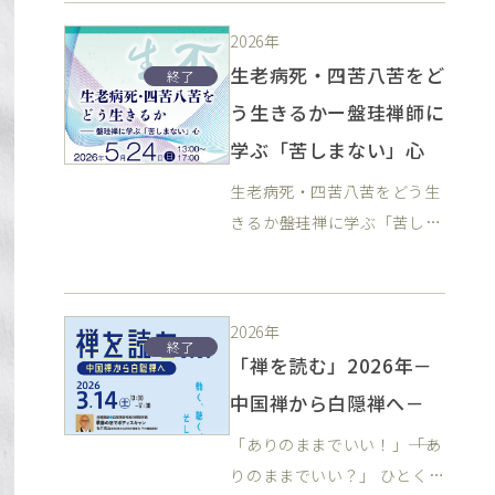
において、心身を調え、本来
2026年
の自己を見つめ直すひととき
生老病死・四苦八苦をど
終了
は、ますます大切なものとな
う生きるかー盤珪禅師に
っています。 禅に関心はある
学ぶ「苦しまない」心
ものの、「難しそう」「敷居
が高い」と感じている方にも
生老病死・四苦八苦をどう生
安心してご参加いただけるよ
きるか――盤珪禅に学ぶ「苦しま
う構成しております。 武蔵野
ない」心「仏心(ぶっしん)は
の豊かな自然に囲まれた平林
不生(ふしょう)にして一切事
寺の静寂な空間の中で、禅の
(いっさいじ)が整いますわい
2026年
息づく時間を体感し、自らを
の。」人が生きるかぎり、避
終了
「禅を読む」2026年－
見つめるひとときを過ごして
けることのできない「悩み」
みませんか。 ●定員100名●
中国禅から白隠禅へ－
や「苦しみ」。私たちはそれ
参加費 一般 10,000円
に直面したとき、出来事や感
「ありのままでいい！」――「あ
賛助会員 8,000円（禅文化
情をどう受けとめればよいの
りのままでいい？」 ひとくち
研究所の賛助会員） 学