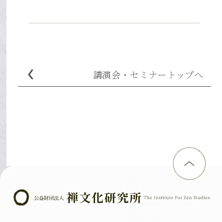
でしょうか――。その手がかり
に「禅」と言っても、いろい
生 6,000円 お申し込
が、江戸時代の禅僧・盤珪永
ろです。「ありのままの自己
み・詳細は→こちらのページ
琢禅師（1622–93）が説かれ
をありのままに肯定する
から！
た「不生」の教えにありま
禅」、そして「ありのままの
す。盤珪禅の視点から苦悩と
自己を打破して、悟りを追求
の関わり方を見つめ直し、人
講演会・セミナー
トップへ
する禅」。中国では、唐代の
生をよりよく生きるヒントに
禅と宋代の禅が、日本では、
出会いましょう。●日時2026
江戸時代の盤珪の禅と白隠の
年5月24日（日） 13：00～
禅が、それに当たります。禅
17：00●会場円覚寺（大方
門・学界で活躍中の講師陣と
丈）〒247-0062 鎌倉市山ノ内
ともに、ご自分の身体を動か
409《タイムスケジュール》
しながら、禅の歴史と思想に
13:00 開会1 .基調講演 盤
ついて楽しく考えてみましょ
珪禅師の「不生禅」横田南嶺
う。●日時2026年3月14日
老師（禅文化研究所所長・円
（土）13：00～17：30●会場
覚寺派管長）２.講演Ⅰ 不生
麟祥院〒113-0034 東京都文京