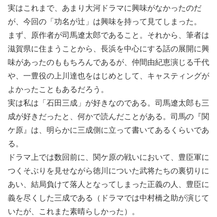
実はこれまで、あまり大河ドラマに興味がなかったのだ
が、今回の「功名が辻」は興味を持って見てしまった。
まず、原作者が司馬遼太郎であること。それから、筆者は
滋賀県に住まうことから、長浜を中心にする話の展開に興
味があったのももちろんであるが、仲間由紀恵演じる千代
や、一豊役の上川達也をはじめとして、キャスティングが
よかったこともあるだろう。
実は私は「石田三成」が好きなのである。司馬遼太郎も三
成が好きだったと、何かで読んだことがある。司馬の『関
ケ原』は、明らかに三成側に立って書いてあるくらいであ
る。
ドラマ上では数回前に、関ケ原の戦いにおいて、豊臣軍に
つくそぶりを見せながら徳川についた武将たちの裏切りに
あい、結局負けて落人となってしまった正義の人、豊臣に
義を尽くした三成である（ドラマでは中村橋之助が演じて
いたが、これまた素晴らしかった）。