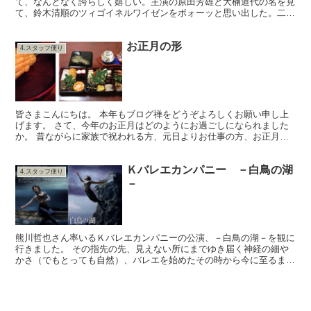
て、なんとなく誇らしく嬉しい。主演の原田芳雄と大楠道代の名を見
て、鈴木清順のツィゴイネルワイゼンをボォーッと思い出した。二人
のほか、岸部一徳、松たか子、佐藤浩市、瑛太、三國連太郎、...
お正月の形
4.スタッフ便り
皆さまこんにちは。 本年もブログ禅をどうぞよろしくお願い申し上
げます。 さて、今年のお正月はどのようにお過ごしになられました
か。 昔ながらに家族で祝われる方、元日よりお仕事の方、お正月だ
からといって特に普段と変わらぬ方、その過ごし方は一昔前...
Ｋバレエカンパニー －白鳥の湖
4.スタッフ便り
－
熊川哲也さん率いるＫバレエカンパニーの公演、－白鳥の湖－を観に
行きました。 その指先の先、見えない所にまでゆき届く神経の細や
かさ（でもとっても自然）、バレエを始めたその時から今に至るまで
日々積み重ねられて来た努力と鍛錬、そしてストイックな現...