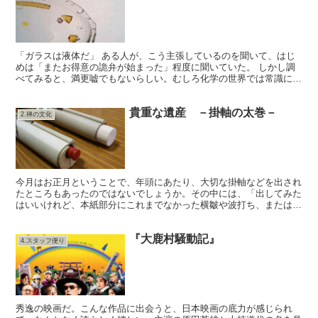
「ガラスは液体だ」 ある人が、こう主張しているのを聞いて、はじ
めは「またお得意の詭弁が始まった」程度に聞いていた。 しかし調
べてみると、満更嘘でもないらしい。むしろ化学の世界では常識に属
することのようだ。 我々の感覚においては、ガラスはどう...
貴重な遺産 －掛軸の太巻－
2.禅の文化
今月はお正月ということで、年頭にあたり、大切な掛軸などを出され
たところもあったのではないでしょうか。その中には、「出してみた
はいいけれど、本紙部分にこれまでなかった横皺や波打ち、または折
れがでてきた」ということがあったかも知れません。 人は...
『大鹿村騒動記』
4.スタッフ便り
秀逸の映画だ。こんな作品に出会うと、日本映画の底力が感じられ