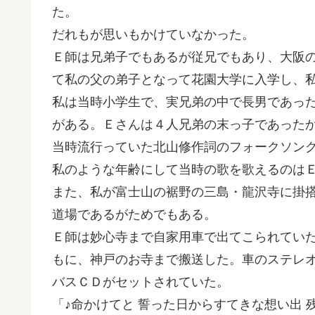
た。
だれもが思いもかけていなかった。
Ｅ師は兄弟子でもあるが従兄でもあり、大阪
て私の父の弟子となって花園大学に入学し、
私は当時小学生で、実兄弟の中で長男であっ
がある。Ｅさんは４人兄弟の末っ子であった
当時流行っていた北山修作詞のフォークソン
私のような年齢にして当時の歌を歌えるのは
また、私が富士山の裾野の三島・龍沢寺に掛
道場であるがためでもある。
Ｅ師は妙心寺まで自家用車で出てこられてい
もに、神戸のお寺まで搬送した。車のステレ
バスＣＤがセットされていた。
「♪命かけてと 誓った日からすてきな想い出