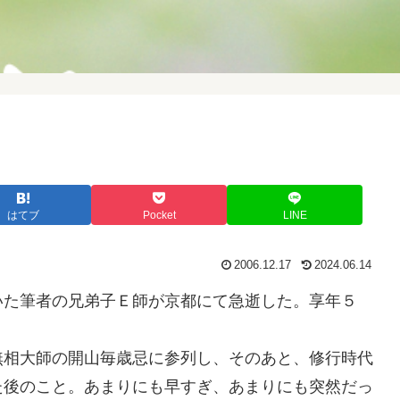
はてブ
Pocket
LINE
2006.12.17
2024.06.14
いた筆者の兄弟子Ｅ師が京都にて急逝した。享年５
無相大師の開山毎歳忌に参列し、そのあと、修行時代
た後のこと。あまりにも早すぎ、あまりにも突然だっ