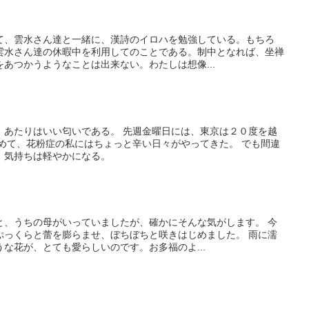
て、雲水さん達と一緒に、漢詩のイロハを勉強している。もちろ
雲水さん達の休暇中を利用してのことである。制中となれば、坐禅
あつかうようなことは出来ない。わたしは想像...
。あたりはいい匂いである。 先週金曜日には、東京は２０度を越
始めて、花粉症の私にはちょっと辛い日々がやってきた。 でも間違
、気持ちは軽やかになる。
と、うちの母がいっていましたが、確かにそんな気がします。 今
ぷっくらと蕾を膨らませ、ぼちぼちと咲きはじめました。 雨に濡
な花が、とても愛らしいのです。お多福のよ...