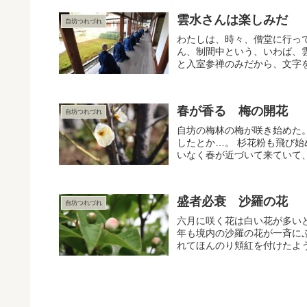
雲水さんは楽しみだ
自坊つれづれ
わたしは、時々、僧堂に行っ
ん、制間中という、いわば、
と入室参禅のみだから、文字を
春が香る 梅の開花
自坊つれづれ
自坊の梅林の梅が咲き始めた
したとか…。 杉花粉も飛び
いなく春が近づいて来ていて
盛者必衰 沙羅の花
自坊つれづれ
六月に咲く花は白い花が多い
年も境内の沙羅の花が一斉に
れてほんのり頬紅を付けたよう