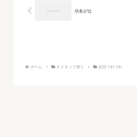
功名が辻
ホーム
4.スタッフ便り
自坊つれづれ