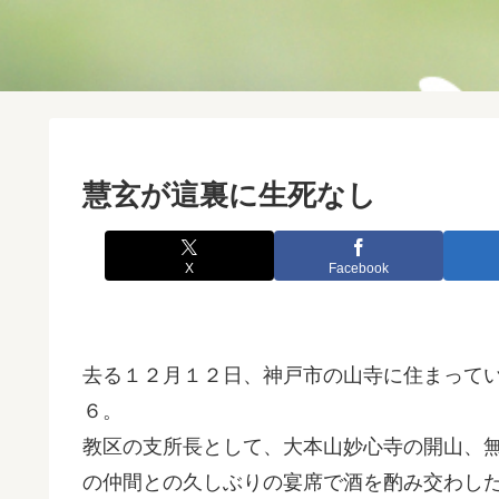
慧玄が這裏に生死なし
X
Facebook
去る１２月１２日、神戸市の山寺に住まって
６。
教区の支所長として、大本山妙心寺の開山、
の仲間との久しぶりの宴席で酒を酌み交わし