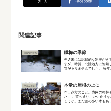
X
Facebook
関連記事
臘梅の季節
自坊つれづれ
先週末には記録的な寒波がき
すが、時折、北陸地方に連鎖
雪がありませんでした。 毎年
本堂の屋根の上に
禅のことば
昨日夕方のこと。境内の梅林
た。 ご覧の通り、いい香り
ょうか。まだ蕾の多い木もあり