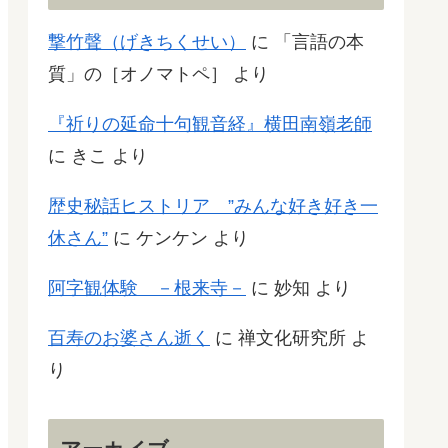
撃竹聲（げきちくせい）
に
「言語の本
質」の［オノマトペ］
より
『祈りの延命十句観音経』横田南嶺老師
に
きこ
より
歴史秘話ヒストリア ”みんな好き好き一
休さん”
に
ケンケン
より
阿字観体験 －根来寺－
に
妙知
より
百寿のお婆さん逝く
に
禅文化研究所
よ
り