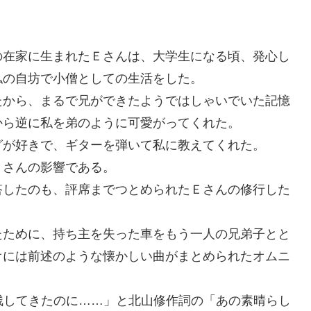
の在家に生まれたＥさんは、大学生になる頃、発心し
私の自坊で小僧としての生活をした。
たから、まるで兄ができたようではしゃいでいた記憶
から逆に私を弟のように可愛がってくれた。
グが好きで、ギターを弾いて私に教えてくれた。
Ｅさんの影響である。
搭したのも、評席までつとめられたＥさんの修行した
たために、持ち主を失った車をもう一人の兄弟子とと
オには前述のような懐かしい曲がまとめられたオムニ
 残してきたのに……」と北山修作詞の「あの素晴らし