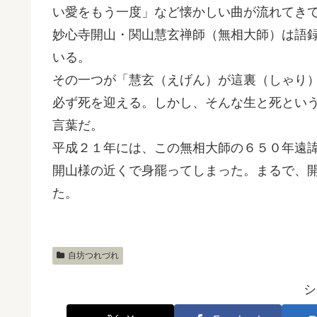
い愛をもう一度」など懐かしい曲が流れてき
妙心寺開山・関山慧玄禅師（無相大師）は語
いる。
その一つが「慧玄（えげん）が這裏（しゃり
必ず死を迎える。しかし、そんな生と死とい
言葉だ。
平成２１年には、この無相大師の６５０年遠
開山様の近くで身罷ってしまった。まるで、
た。
自坊つれづれ
シ