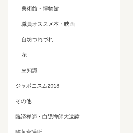
美術館・博物館
職員オススメ本・映画
自坊つれづれ
花
豆知識
ジャポニスム2018
その他
臨済禅師・白隠禅師大遠諱
臨黄合議所