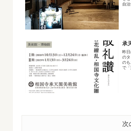
自治
承
美術館・博物館
昨日
のタ
のも
で「
次