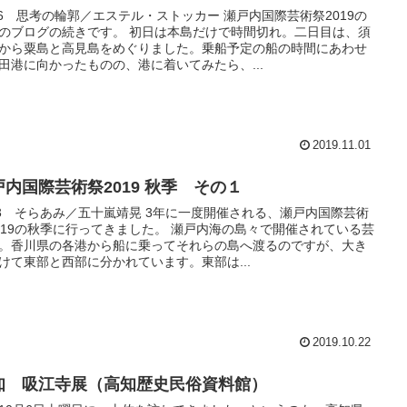
06 思考の輪郭／エステル・ストッカー 瀬戸内国際芸術祭2019の
のブログの続きです。 初日は本島だけで時間切れ。二日目は、須
から粟島と高見島をめぐりました。乗船予定の船の時間にあわせ
田港に向かったものの、港に着いてみたら、...
2019.11.01
戸内国際芸術祭2019 秋季 その１
03 そらあみ／五十嵐靖晃 3年に一度開催される、瀬戸内国際芸術
019の秋季に行ってきました。 瀬戸内海の島々で開催されている芸
。香川県の各港から船に乗ってそれらの島へ渡るのですが、大き
けて東部と西部に分かれています。東部は...
2019.10.22
知 吸江寺展（高知歴史民俗資料館）