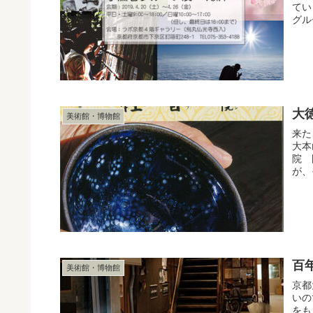
てい
グル
大
美術館・博物館
来た
大本
院 
が、
百
美術館・博物館
京都
いの
をも