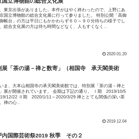
京国立博物館の総合文化展
、東京出張がありました。本件がはやく終わったので、上野にあ
京国立博物館の総合文化展に行って参りました。 特別公開「高御
御帳台」の方は平日にもかかわらず６０～９０分待ちの様子でし
、総合文化展の方は待ち時間などなく、人もすくなく...
2020.01.20
別展「茶の湯－禅と数寄」（相国寺 承天閣美術
）
いま、大本山相国寺の承天閣美術館では、特別展「茶の湯－禅と
」展が開催されています。 会期は下記の通り。 Ⅰ期 2019/10/5
19/12/22 Ⅱ期 2020/1/11～2020/3/29 禅ととても関係の深い茶
。禅の心...
2019.12.04
戸内国際芸術祭2019 秋季 その２