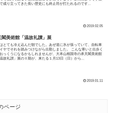
で成り立ってきた長い歴史にも終止符が打たれるのです...
2019.02.05
天閣美術館「温故礼讃」展
はとても冷え込んだ朝でした。あぜ道に氷が張っていて、自転車
イヤでそれを踏みつけながら出勤しました。 こんな寒いと出歩く
おっくうになるかもしれませんが、大本山相国寺の承天閣美術館
温故礼讃」展のⅡ期が、来たる１月13日（日）から...
2019.01.11
のページ