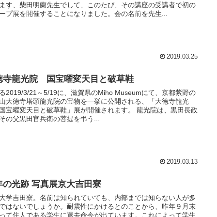
ます、柴田明蘭先生でして、このたび、その講座の受講者で初の
ープ展を開催することになりました。会の名前を先生...
2019.03.25
徳寺龍光院 国宝曜変天目と破草鞋
る2019/3/21～5/19に、滋賀県のMiho Museumにて、京都紫野の
山大徳寺塔頭龍光院の宝物を一挙に公開される、「大徳寺龍光
国宝曜変天目と破草鞋」展が開催されます。 龍光院は、黒田長政
その父黒田官兵衛の菩提を弔う...
2019.03.13
年の光跡 写真展京大吉田寮
大学吉田寮。名前は知られていても、内部までは知らない人が多
ではないでしょうか。耐震性にかけるとのことから、昨年９月末
って住人である学生に退去命令が出ています。これによって学生