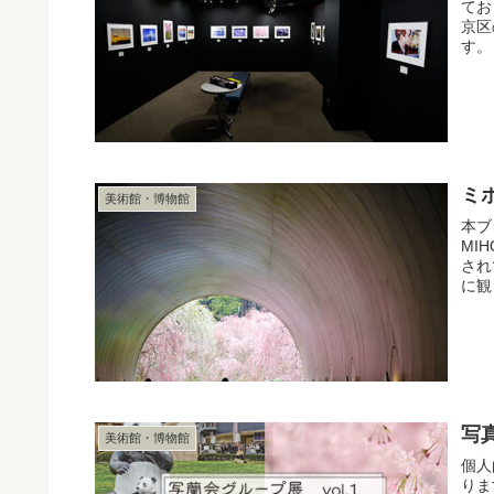
てお
京区
す。
ミ
美術館・博物館
本ブ
MI
され
に観
写
美術館・博物館
個人
りま