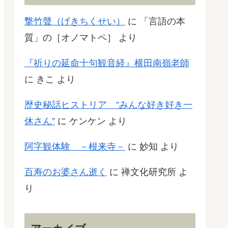
撃竹聲（げきちくせい）
に
「言語の本
質」の［オノマトペ］
より
『祈りの延命十句観音経』横田南嶺老師
に
きこ
より
歴史秘話ヒストリア ”みんな好き好き一
休さん”
に
ケンケン
より
阿字観体験 －根来寺－
に
妙知
より
百寿のお婆さん逝く
に
禅文化研究所
よ
り