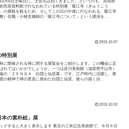
10月6日土曜日に、土佐を訪ねてきました。というのも、高知県
史民俗資料館で行なわれている特別展「吸江寺（ぎゅうこう
」の展観を観るため、そしてこの日の午後に行なわれる、吸江寺
務）住職・小林玄徹師の「吸江寺について」という講演を...
2019.10.07
の特別展
秋に開催される禅に関する展覧会をご紹介します。この機会に足
ばれてはいかがでしょうか。一つは佐川美術館（滋賀県守山市）
催の「ＺＥＮＧＡ 白隠と仙厓展」です。江戸時代に活躍し、衆
度の精神で禅の普及に努めた白隠と仙厓。彼らの描く自...
2019.10.02
日本の素朴絵」展
ックすると大きく表示します 東京の三井記念美術館で、今月６日