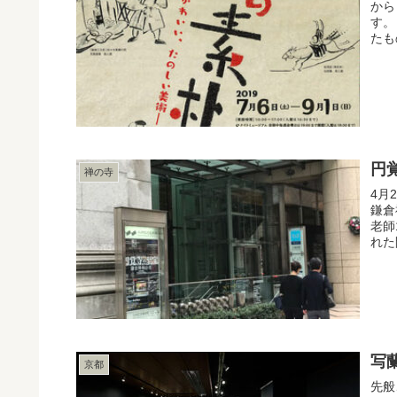
から
す。
たも
円
禅の寺
4月
鎌倉
老師
れた
写
京都
先般