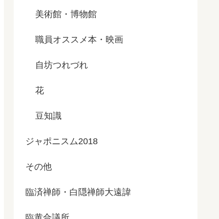
美術館・博物館
職員オススメ本・映画
自坊つれづれ
花
豆知識
ジャポニスム2018
その他
臨済禅師・白隠禅師大遠諱
臨黄合議所