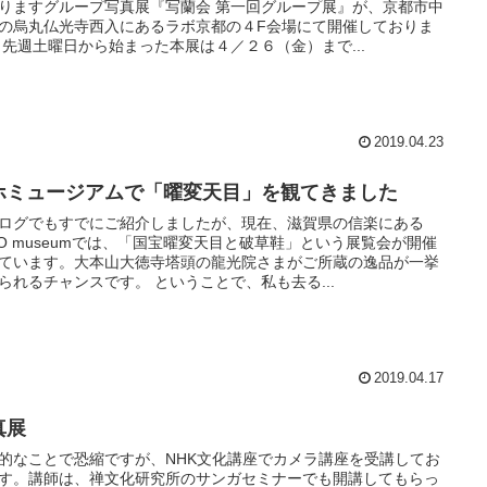
りますグループ写真展『写蘭会 第一回グループ展』が、京都市中
の烏丸仏光寺西入にあるラボ京都の４F会場にて開催しておりま
 先週土曜日から始まった本展は４／２６（金）まで...
2019.04.23
ホミュージアムで「曜変天目」を観てきました
ログでもすでにご紹介しましたが、現在、滋賀県の信楽にある
HO museumでは、「国宝曜変天目と破草鞋」という展覧会が開催
ています。大本山大徳寺塔頭の龍光院さまがご所蔵の逸品が一挙
られるチャンスです。 ということで、私も去る...
2019.04.17
真展
的なことで恐縮ですが、NHK文化講座でカメラ講座を受講してお
す。講師は、禅文化研究所のサンガセミナーでも開講してもらっ