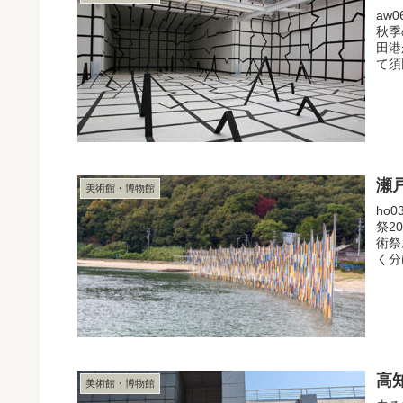
aw
秋季
田港
て須
瀬
美術館・博物館
ho
祭2
術祭
く分
高
美術館・博物館