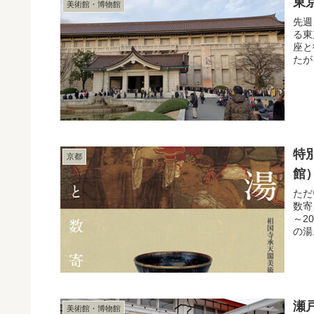
東
美術館・博物館
先週
る東
座と
たが
特
京都
館
ただ
数寄
～20
の湯
瀬
美術館・博物館