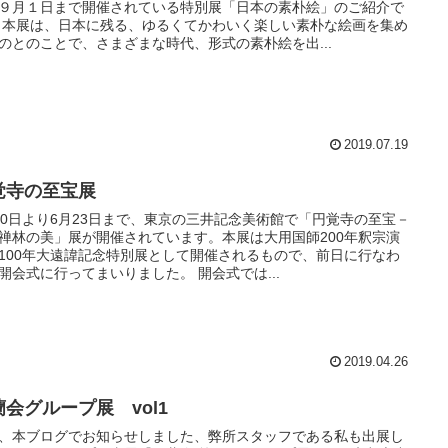
９月１日まで開催されている特別展「日本の素朴絵」のご紹介で
 本展は、日本に残る、ゆるくてかわいく楽しい素朴な絵画を集め
のとのことで、さまざまな時代、形式の素朴絵を出...
2019.07.19
覚寺の至宝展
20日より6月23日まで、東京の三井記念美術館で「円覚寺の至宝－
禅林の美」展が開催されています。本展は大用国師200年釈宗演
100年大遠諱記念特別展として開催されるもので、前日に行なわ
開会式に行ってまいりました。 開会式では...
2019.04.26
蘭会グループ展 vol1
、本ブログでお知らせしました、弊所スタッフである私も出展し