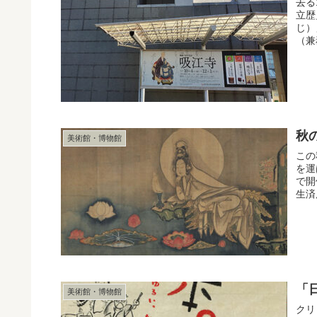
去る
立歴
じ）
（兼
秋
美術館・博物館
この
を運
で開
生済
「
美術館・博物館
クリ