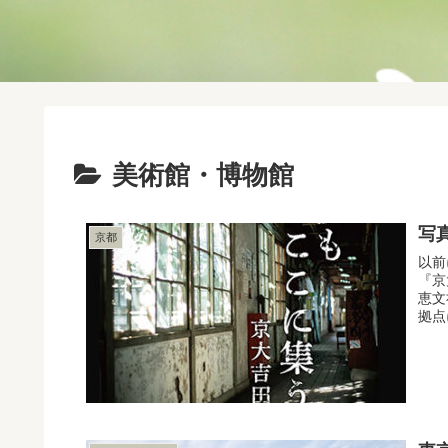
美術館・博物館
写
京都
以前
『京
恵文
拠点