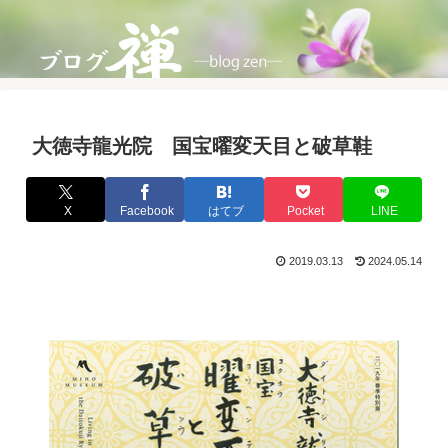
大徳寺龍光院 国宝曜変天目と破草鞋
X
Facebook
はてブ
Pocket
LINE
2019.03.13
2024.05.14