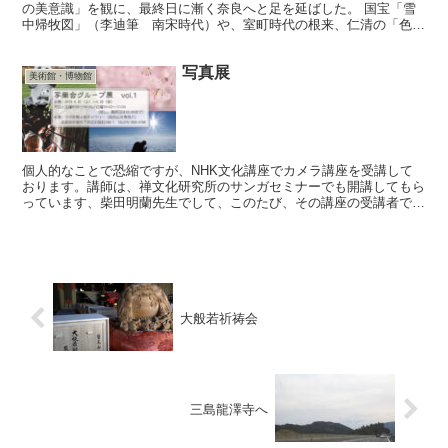
の美意識」を観に、最終日に漸く奈良へと足を延ばした。 国宝「雪
中帰牧図」（李迪筆 南宋時代）や、室町時代の根来、仁清の「色絵
おしどり香合」など、そうはお目にかかれない物がさほど...
写真展
美術館・博物館
個人的なことで恐縮ですが、NHK文化講座でカメラ講座を受講して
おります。講師は、禅文化研究所のサンガセミナーでも開講してもら
っています、柴田明蘭先生でして、このたび、その講座の受講者で初
のグループ展を開催することになりました。会の名前を先生...
大般若祈祷会
三島龍澤寺へ