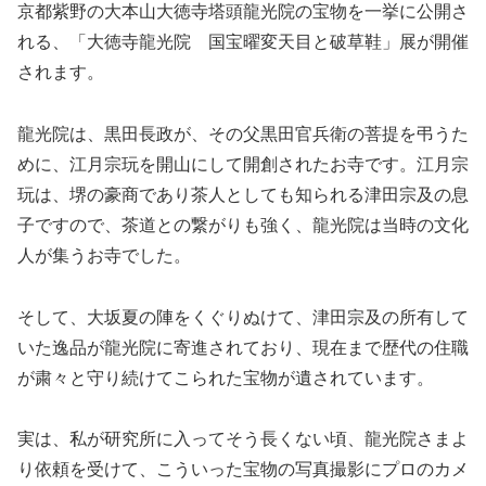
京都紫野の大本山大徳寺塔頭龍光院の宝物を一挙に公開さ
れる、「大徳寺龍光院 国宝曜変天目と破草鞋」展が開催
されます。
龍光院は、黒田長政が、その父黒田官兵衛の菩提を弔うた
めに、江月宗玩を開山にして開創されたお寺です。江月宗
玩は、堺の豪商であり茶人としても知られる津田宗及の息
子ですので、茶道との繋がりも強く、龍光院は当時の文化
人が集うお寺でした。
そして、大坂夏の陣をくぐりぬけて、津田宗及の所有して
いた逸品が龍光院に寄進されており、現在まで歴代の住職
が粛々と守り続けてこられた宝物が遺されています。
実は、私が研究所に入ってそう長くない頃、龍光院さまよ
り依頼を受けて、こういった宝物の写真撮影にプロのカメ