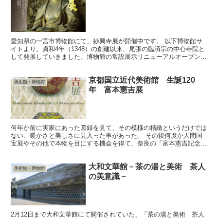
愛知県の一宮市博物館にて、妙興寺展が開催中です。 以下博物館サ
イトより。貞和4年（1348）の創建以来、尾張の臨済宗の中心寺院と
して発展していきました。博物館の常設展示リニューアルオープンに
あわせて、新たな国指定の重要文化財、愛知県指定文化...
京都国立近代美術館 生誕120
美術館・博物館
年 富本憲吉展
何年か前に実家にあった図録を見て、その模様の精緻というだけでは
ない、暖かさと美しさに見入った事があった。 その後何度か人間国
宝展やその他で本物を目にする機会を得て、奈良の「富本憲吉記念館
には是非行かなくては」とずっと思っていた。 そんな折、...
大和文華館－茶の湯と美術 茶人
美術館・博物館
の美意識－
2月12日まで大和文華館にて開催されていた、「茶の湯と美術 茶人