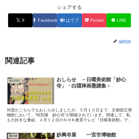
シェアする
X
Facebook
はてブ
Pocket
LINE
admin
関連記事
おしらせ －日曜美術館「妙心
本の刊行
寺」・白隠禅画墨蹟集－
何度かこちらでもおしらせしましたが、５月１０日まで、京都国立博
物館において、“特別展 妙心寺”が開催されています。関連して、私
も大好きな番組、４月１２日のＮＨＫ教育テレビ『日曜美術館』で下
記のとおり放送があります。 ４月１２日（日） NHK...
妙興寺展 一宮市博物館
禅の寺