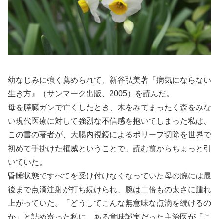
幼なじみに強く薦められて、新谷弘美著『病気にならない
生き方』（サンマーク出版、2005）を読んだ。
母を膵臓ガンで亡くしたとき、木をみてまったく森をみな
い現代医療に対して強烈な不信感を抱いてしまった私は、
この書の著者が、大腸内視鏡によるポリープ切除を世界で
初めて手掛けた権威ということで、読む前からちょっと引
いていた。
昏睡状態ですべてを受け付けなくなっていた母の腕には最
後まで点滴注射が打ち続けられ、腕は二倍もの太さに腫れ
上がっていた。「どうしてこんな無意味な点滴を続けるの
か」と詰め寄った私に、ある意味誠実だった主治医が「こ