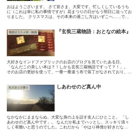
おはようございます。 さて皆さま、大変です。忙しくしているうち
に（これは単に私の事情ですが）花まつりの日がもう明日に迫ってお
りました。 クリスマスは、その本来の過ごし方はいずこへ……です
が恐らく、この日がイエス様のお誕生日だという事はどなた...
『玄奘三蔵物語：おとなの絵本』
職員オススメ本・映画
大好きなインドファブリックのお店のブログを見ていたある日、
「なんだこの美しい本は？！しかも玄奘三蔵物語ですって？！」。
そのお店の更紗を使って、一冊一冊違う布で装丁がなされており、私
の瞳は一瞬でその美しい本に釘付けとなったのでした。さっそ...
しあわせのど真ん中
4.スタッフ便り
なかなかにままならぬ、大変な身の上を話す友人にひとこと。 「し
あわせのど真ん中です」。 なんだか私までハッとし、スッキリ清々
しく有難いと思うのでした。これだから「やはり禅僧が好きだな
ぁ……」といつも思ってしまいます。