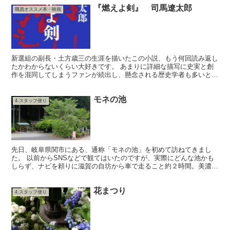
『燃えよ剣』 司馬遼太郎
職員オススメ本・映画
新選組の副長・土方歳三の生涯を描いたこの小説、もう何回読み返し
たかわからないくらい大好きです。 あまりに詳細な描写に史実と創
作を混同してしまうファンが続出し、懸念される歴史学者も多いと聞
きますがそれはさておき。 「勝てば官軍」。 歴史は勝者...
モネの池
4.スタッフ便り
先日、岐阜県関市にある、通称「モネの池」を初めて訪ねてきまし
た。 以前からSNSなどで観てはいたのですが、実際にどんな池かも
しらず、ナビを頼りに滋賀の自坊から車で走ること約２時間。美濃イ
ンターからでも約３０分ほど、板取川沿いを走って行くので...
花まつり
4.スタッフ便り