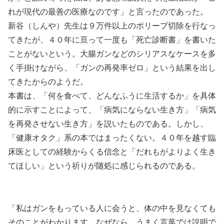
れが現代の最善の医療なのです」と言ったのであった。
新谷（しんや）先生は９万件以上のポリープ切除を行なっ
てきたが、４０年に亘って一度も「死亡診断書」を書いた
ことがないという。大腸ガンなどのシリアスなケースを多
く手掛けながら、「ガンの再発率ゼロ」という結果を出し
てきたからのようだ。
本書は、「何を食べて、どんなふうに生活するか」を具体
的に示すことによって、「病気にならない生き方」「病気
を再発させない生き方」を説いたものである。しかし、
「健康オタク」系の本ではまったくない。４０年を越す臨
床医としての経験からくる信念と「だれもがよりよく生き
てほしい」という祈りが随処に感じられるのである。
「私はガンをもっている人に会うと、体の中を見なくても
そのことがわかります。なぜなら、うまく言葉では説明で