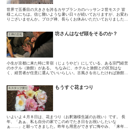
世界で五番目の大きさを誇るカサブランカのハッサン２世モスク 皆
様こんにちは。信じ難いような暑い日々が続いておりますが、お変わ
りございませんか。ブログ禅、長らくお休みいただいておりました。
まだこの先も８月は不定期更新が続きますが、ひとまず、...
坊さんはなぜ頭をそるのか？
2.禅の文化
小生が京都に来た時に常宿（じょうやど）にしている、ある宗門経営
のホテル（旅館）がある。 ちなみに、ホテルと旅館との区別はな
く、経営者が任意に選んでいいらしい。古風さを出したければ旅館、
新しさを出したければホテル。そういった具合らしい。 その...
もうすぐ花まつり
4.スタッフ便り
いよいよ４月８日は、花まつり（お釈迦様生誕のお祝い）です。 長
年、「あぁ、私も自分の家でこのめでたき日をお祝いしたいな
ぁ……」と願ってきました。昨年も用意ができずに悔やみ、「来年こ
そは絶対にするぞ」と決め、とうとう、友人で木彫をしている岸野...