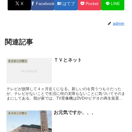
X
Facebook
はてブ
Pocket
LINE
admin
関連記事
ＴＶとネット
4.スタッフ便り
テレビが故障して４ヶ月近くになる。新しいのを買うつもりだった
が、テレビがないことで生活に何の支障もないことに気づいてそのま
まにしてある。我が家では、TV受像機はDVDやビデオの再生装置で
しかなかったようだ。 私の子ども時代は、居間の一台のテ...
お元気ですか、、、
4.スタッフ便り