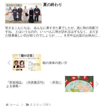
夏の終わり
4.スタッフ便り
皆さまこんにちは。 あんなに暑すぎた夏でしたが、急に秋の気配で
すね。 とはいうものの、いっぺんに秋が訪れるはずもなく、まだま
だ残暑厳しい日が続くのでしょうが……。８月中はお盆のお休みに加
えまして、職員の出勤も不定期で、ご迷惑をおかけ致しまし...
能の身体の使い方
『茶道雑誌』（河原書店刊） －所長に
よる連載－
ホーム
4.スタッフ便り