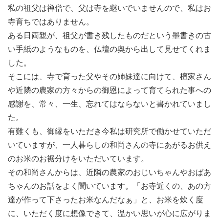
私の祖父は禅僧で、父は寺を継いでいませんので、私はお
寺育ちではありません。
ある日両親が、祖父が書き残したものだという墨書きの古
い手紙のようなものを、仏壇の奥から出して見せてくれま
した。
そこには、寺で育った父やその姉妹達に向けて、檀家さん
や近隣の農家の方々からの御恩によって育てられた事への
感謝を、常々、一生、忘れてはならないと書かれていまし
た。
有難くも、御縁をいただき今私は研究所で働かせていただ
いていますが、一人暮らしの和尚さんの寺にあがるお供え
のお米のお裾分けをいただいています。
その和尚さんからは、近隣の農家のおじいちゃんやおばあ
ちゃんのお話をよく聞いています。「お寺近くの、あの方
達が作って下さったお米なんだなぁ」と、お米を炊く度
に、いただく度に想像できて、温かい思いが心に広がりま