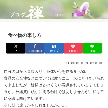
食べ物の来し方
X
Facebook
はてブ
Pocket
LINE
2011.03.30
2024.06.10
自分の口から直接入り、身体や心を作る食べ物。
食品の安全性などについては度々ニュースにとりあげられ
て来ましたが、皆様はどのくらい意識されていますでしょ
うか。神経質に頑なに拘るわけではありませんが、私は常
に意識は向けています。
少し話は違うかもしれませんが……。