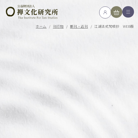
ホーム
/
刊行物
/
新刊・近刊
/
江湖法式梵唄抄 WEB版