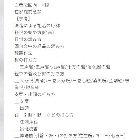
亡者忌回向 和訓
在家龕前念誦
【参考】
法階による祖名の呼称
経呪の始め方(経首)
日付の読み方
回向文中の経品の読み方
梵器作法
磬の打ち方
__三声磬/五声磬/九声磬/十方の磬/浴仏偈の磬
経中の磬及び鈴の打ち方
__大悲呪(真誦)/三巻大悲呪/三巻心経/消災呪/金剛経/楞
厳呪/観音経
支度・出頭の打ち方
__支度
__出頭
鈴・引磬・鼓・などの打ち方
__江湖拝鈴
__出班焼香
__葬送儀(引磬・鼓・)の打ち方(往生呪/四二三/七五三)