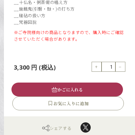
__十仏名・粥斎偈の唱え方
__施餓鬼(引磬・鼓・)の打ち方
__槌砧の扱い方
__梵器図説
※ご寺院様向けの商品となりますので、購入時にご確認
させていただく場合があります。
+
−
3,300
円
(税込)
かごに入れる
シェアする