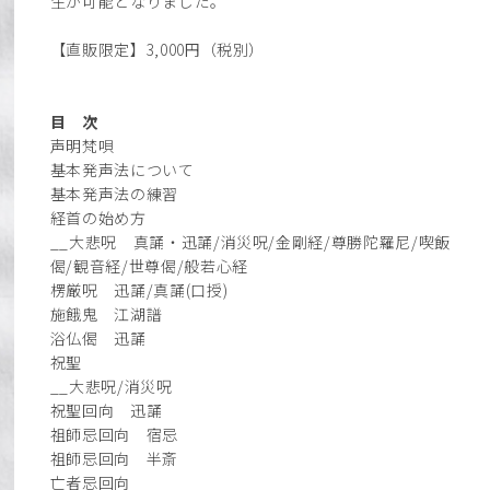
生が可能となりました。
【直販限定】3,000円（税別）
目 次
声明梵唄
基本発声法について
基本発声法の練習
経首の始め方
__大悲呪 真誦・迅誦/消災呪/金剛経/尊勝陀羅尼/喫飯
偈/観音経/世尊偈/般若心経
楞厳呪 迅誦/真誦(口授)
施餓鬼 江湖譜
浴仏偈 迅誦
祝聖
__大悲呪/消災呪
祝聖回向 迅誦
祖師忌回向 宿忌
祖師忌回向 半斎
亡者忌回向