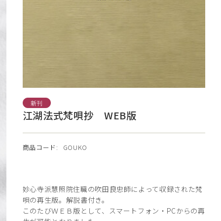
新刊
江湖法式梵唄抄 WEB版
商品コード:
GOUKO
妙心寺派慧照院住職の吹田良忠師によって収録された梵
唄の再生版。解説書付き。
このたびＷＥＢ版として、スマートフォン・PCからの再