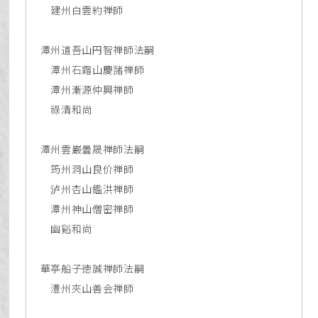
建州白雲約禅師
潭州道吾山円智禅師法嗣
潭州石霜山慶諸禅師
潭州漸源仲興禅師
祿清和尚
潭州雲巌曇晟禅師法嗣
筠州洞山良价禅師
泸州杏山鑑洪禅師
潭州神山僧密禅師
幽谿和尚
華亭船子徳誠禅師法嗣
澧州夾山善会禅師