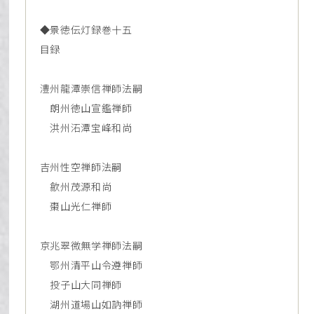
◆景徳伝灯録巻十五
目録
澧州龍潭崇信禅師法嗣
朗州徳山宣鑑禅師
洪州沰潭宝峰和尚
吉州性空禅師法嗣
歙州茂源和尚
棗山光仁禅師
京兆翠微無学禅師法嗣
鄂州清平山令遵禅師
投子山大同禅師
湖州道場山如訥禅師