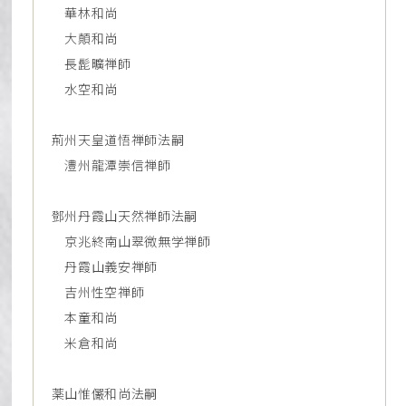
華林和尚
大顛和尚
長髭曠禅師
水空和尚
荊州天皇道悟禅師法嗣
澧州龍潭崇信禅師
鄧州丹霞山天然禅師法嗣
京兆終南山翠微無学禅師
丹霞山義安禅師
吉州性空禅師
本童和尚
米倉和尚
薬山惟儼和尚法嗣