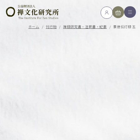
ホーム
/
刊行物
/
禅録研究書・注釈書・紀要
/
景徳伝灯録 五