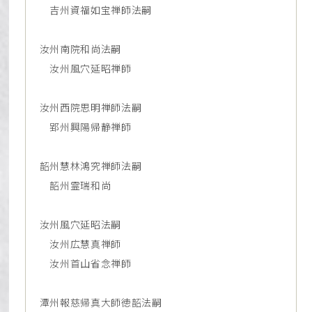
吉州資福如宝禅師法嗣
汝州南院和尚法嗣
汝州風穴延昭禅師
汝州西院思明禅師法嗣
郢州興陽帰静禅師
韶州慧林鴻究禅師法嗣
韶州霊瑞和尚
汝州風穴延昭法嗣
汝州広慧真禅師
汝州首山省念禅師
潭州報慈帰真大師徳韶法嗣