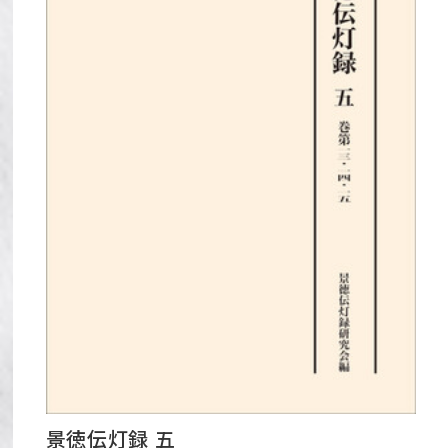
景徳伝灯録 五