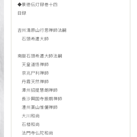
◆景徳伝灯録巻十四
目録
吉州清原山行思禅師法嗣
石頭希遷大師
南嶽石頭希遷大師法嗣
天皇道悟禅師
京兆尸利禅師
丹霞天然禅師
潭州招提慧朗禅師
長沙興国寺振朗禅師
澧州薬山惟儼禅師
大川和尚
石楼和尚
法門寺仏陀和尚