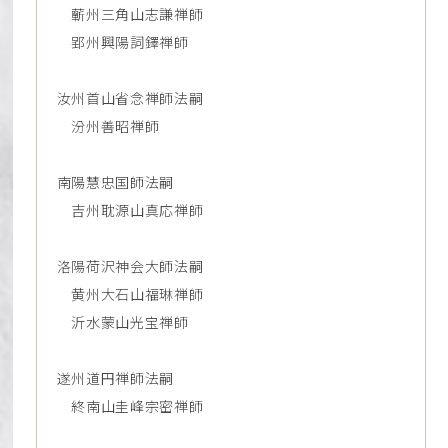
蘄州三角山志謙禅師
郢州興陽詞鐸禅師
汝州首山省念禅師法嗣
汾州善昭禅師
南陽慧忠国師法嗣
吉州耽源山真応禅師
洛陽荷沢神会大師法嗣
黄州大石山福琳禅師
沂水蒙山光宝禅師
遂州道円禅師法嗣
終南山圭峰宗密禅師