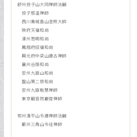
舒州投子山大同禅師法嗣
投子感温禅師
西川青城香山澄照大師
陝府天福和尚
濠州思明和尚
鳳翔府招福和尚
興元府中梁山遵古禅師
襄州谷隠和尚
安州九嶽山和尚
盤山第二世和尚
安州九嶽敬慧禅師
東京観音院巌俊禅師
鄂州清平山令遵禅師法嗣
蘄州三角山令珪禅師