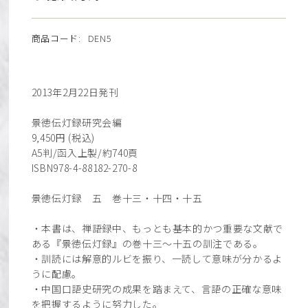
商品コード:
DEN5
2013年2月22日発刊
景徳伝灯録研究会編
9,450円 (税込)
A5判/函入上製/約740頁
ISBN978-4-88182-270-8
景徳伝灯録 五 巻十三・十四・十五
・本書は、禅語録中、もっとも基本的かつ重要な文献で
ある『景徳伝灯録』の巻十三～十五の訓注である。
・訓読には解意的ルビを振り、一読して意味が分かるよ
うに配慮。
・中国口語史研究の成果を踏まえて、言語の正確な意味
を把握するように努力した。