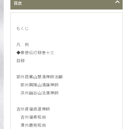
目次
もくじ
凡 例
◆景徳伝灯録巻十三
目録
郢州芭蕉山慧清禅師法嗣
郢州興陽山清譲禅師
洪州幽谷山法満禅師
吉州資福貞邃禅師
吉州福寿和尚
潭州鹿苑和尚