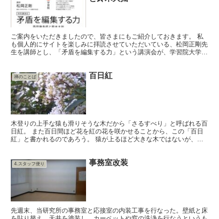
ご案内をいただきましたので、皆さまにもご紹介しておきます。 私
も個人的にサイトを楽しみに拝読させていただいている、松岡正剛先
生を講師とし、「矛盾を編集する力」という講演会が、学習院大学・
目白キャンパスにて開催されるようです。ご関心ある方は是...
百日紅
禅のことば
木登りの上手な猿も滑りそうな木だから「さるすべり」と呼ばれる百
日紅。 また百日間ほど花を紅の花を咲かせることから、この「百日
紅」と書かれるのであろう。 猿が上るほど大きな木ではないが、自
坊にも５本ほどの紅白とりまぜた百日紅があり、今年もお盆...
事務室改装
4.スタッフ便り
先週末、当研究所の事務室と応接室の内装工事を行なった。壁紙と床
を貼り替え、天井を塗装し、カーペットや窓の洗浄を行なうというも