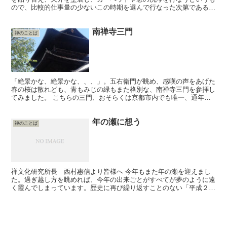
ので、比較的仕事量の少ないこの時期を選んで行なった次第である。
しかし事務室を空っぽにする作業はなかなか大変で、ロッカ...
南禅寺三門
禅のことば
「絶景かな、絶景かな、、、」。五右衛門が眺め、感嘆の声をあげた
春の桜は散れども、青もみじの緑もまた格別な、南禅寺三門を参拝し
てみました。 こちらの三門、おそらくは京都市内でも唯一、通年公
開されている三門ではないでしょうか。 四方ぐるりと見渡...
年の瀬に想う
禅のことば
禅文化研究所長 西村惠信より皆様へ 今年もまた年の瀬を迎えまし
た。過ぎ越し方を眺めれば、今年の出来ごとがすべてが夢のように遠
く霞んでしまっています。歴史に再び繰り返すことのない「平成２２
年」というこの年の、３６５枚の日めくりを、それほどの感...