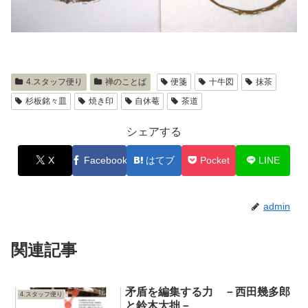
4.スタッフ便り
禅のことば
便箋
十牛図
抹茶
杉板銘々皿
焼き印
自休菴
茶道
シェアする
X
Facebook
はてブ
Pocket
LINE
admin
関連記事
矛盾を編集する力 －西田幾多郎
4.スタッフ便り
と鈴木大拙－