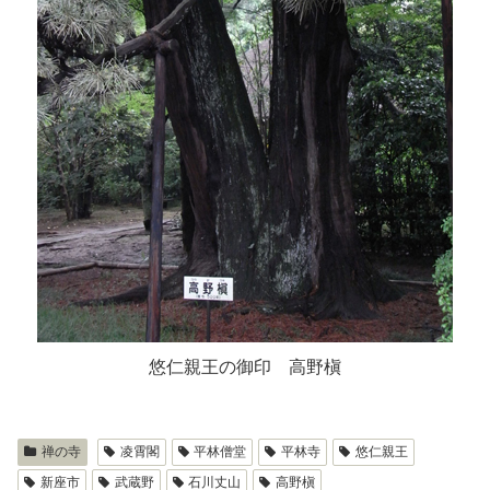
悠仁親王の御印 高野槇
禅の寺
凌霄閣
平林僧堂
平林寺
悠仁親王
新座市
武蔵野
石川丈山
高野槇