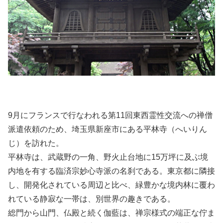
9月にフランスで行なわれる第11回東西霊性交流への禅僧
派遣依頼のため、埼玉県新座市にある平林寺（へいりん
じ）を訪れた。
平林寺は、武蔵野の一角、野火止台地に15万坪に及ぶ境
内地を有する臨済宗妙心寺派の名刹である。東京都に隣接
し、開発化されている周辺と比べ、緑豊かな境内林に覆わ
れている静寂な一帯は、別世界の趣きである。
総門から山門、仏殿と続く伽藍は、禅宗様式の端正な佇ま