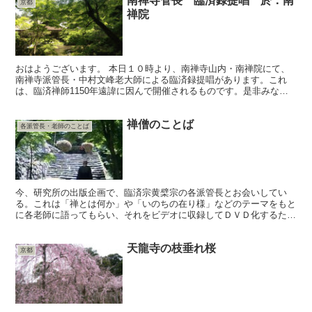
南禅寺管長 臨済録提唱 於：南
京都
禅院
おはようございます。 本日１０時より、南禅寺山内・南禅院にて、
南禅寺派管長・中村文峰老大師による臨済録提唱があります。これ
は、臨済禅師1150年遠諱に因んで開催されるものです。是非みなさ
まご参集いただきますよう宜しくお願い申し上げます。
禅僧のことば
各派管長・老師のことば
今、研究所の出版企画で、臨済宗黄檗宗の各派管長とお会いしてい
る。これは「禅とは何か」や「いのちの在り様」などのテーマをもと
に各老師に語ってもらい、それをビデオに収録してＤＶＤ化するため
の出演依頼である。 映像に残るということで最初は難色を示...
天龍寺の枝垂れ桜
京都