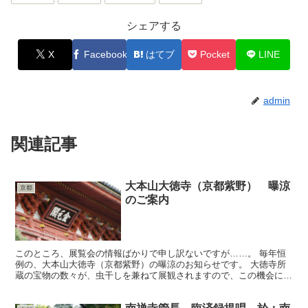
シェアする
X
Facebook
はてブ
Pocket
LINE
admin
関連記事
大本山大徳寺（京都紫野） 曝涼
京都
のご案内
このところ、展覧会の情報ばかりで申し訳ないですが……。 毎年恒
例の、大本山大徳寺（京都紫野）の曝涼のお知らせです。 大徳寺所
蔵の宝物の数々が、虫干しを兼ねて展観されますので、この機会に大
徳寺をお訪ねになっては如何でしょうか。 平成２３年１...