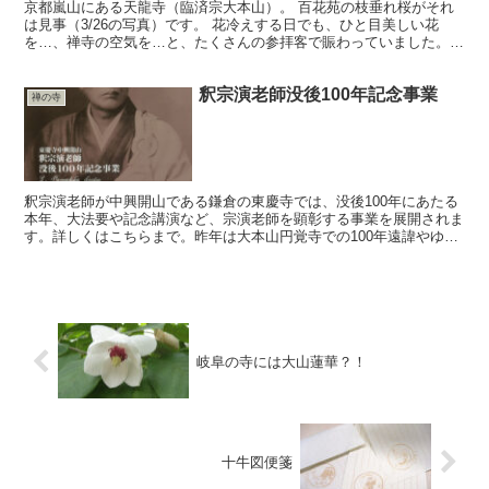
京都嵐山にある天龍寺（臨済宗大本山）。 百花苑の枝垂れ桜がそれ
は見事（3/26の写真）です。 花冷えする日でも、ひと目美しい花
を…、禅寺の空気を…と、たくさんの参拝客で賑わっていました。
これからの季節、嵐山に咲く桜と併せて我々の目を楽しま...
釈宗演老師没後100年記念事業
禅の寺
釈宗演老師が中興開山である鎌倉の東慶寺では、没後100年にあたる
本年、大法要や記念講演など、宗演老師を顕彰する事業を展開されま
す。詳しくはこちらまで。昨年は大本山円覚寺での100年遠諱やゆか
りの地での顕彰事業が行なわれましたが、今回の催しも...
岐阜の寺には大山蓮華？！
十牛図便箋