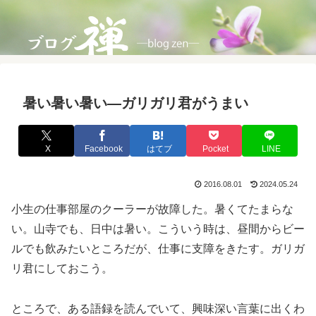
暑い暑い暑い―ガリガリ君がうまい
X
Facebook
はてブ
Pocket
LINE
2016.08.01
2024.05.24
小生の仕事部屋のクーラーが故障した。暑くてたまらな
い。山寺でも、日中は暑い。こういう時は、昼間からビー
ルでも飲みたいところだが、仕事に支障をきたす。ガリガ
リ君にしておこう。
ところで、ある語録を読んでいて、興味深い言葉に出くわ