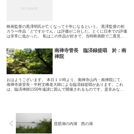
映画監督の黒澤明氏が亡くなって十年になるという。 黒澤監督の初
カラー作品「どですかでん」は評価が二分した。とくに日本での評価
は非常に低かった。 私はこの作品が好きで、当時映画館で二度見た
記憶がある。 「どてすかでん」というのは、自分を電車の...
南禅寺管長 臨済録提唱 於：南
京都
禅院
おはようございます。 本日１０時より、南禅寺山内・南禅院にて、
南禅寺派管長・中村文峰老大師による臨済録提唱があります。これ
は、臨済禅師1150年遠諱に因んで開催されるものです。是非みなさ
まご参集いただきますよう宜しくお願い申し上げます。
琵琶湖の内湖 西の湖