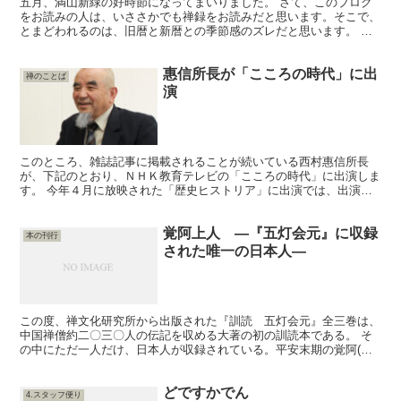
五月、満山新緑の好時節になってまいりました。 さて、このブログ
をお読みの人は、いささかでも禅録をお読みだと思います。そこで、
とまどわれるのは、旧暦と新暦との季節感のズレだと思います。 旧
暦の一・二・三月は、春です。現代人が、寒さに凍えている...
惠信所長が「こころの時代」に出
禅のことば
演
このところ、雑誌記事に掲載されることが続いている西村惠信所長
が、下記のとおり、ＮＨＫ教育テレビの「こころの時代」に出演しま
す。 今年４月に放映された「歴史ヒストリア」に出演では、出演時
間がとても短くて、なんともあっけなく、本人の弁でもがっか...
覚阿上人 ―『五灯会元』に収録
本の刊行
された唯一の日本人―
この度、禅文化研究所から出版された『訓読 五灯会元』全三巻は、
中国禅僧約二〇三〇人の伝記を収める大著の初の訓読本である。 そ
の中にただ一人だけ、日本人が収録されている。平安末期の覚阿(一
一四三～？)である。実は、大日能忍や明菴栄西に先んじて...
どですかでん
4.スタッフ便り