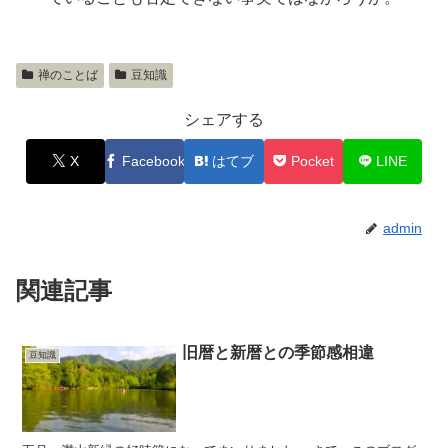
禅のことば
豆知識
シェアする
X
Facebook
はてブ
Pocket
LINE
admin
関連記事
旧暦と新暦との季節感相違
豆知識