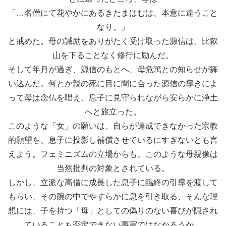
「…名僧にて花やかにあるきたまはむは、本意に違うこと
なり。」
と戒めた。母の誡励をありがたく受け取った源信は、比叡
山を下ることなく修行に励んだ。
そして年月が過ぎ、源信のもとへ、母危篤との知らせが舞
い込んだ。何とか親の死に目に間に合った源信の導きによ
って母は念仏を唱え、息子に見守られながら安らかに浄土
へと旅立った。
このような「女」の願いは、自らが達成できなかった宗教
的願望を、息子に投影し補償させているにすぎないとも言
えよう。フェミニズムの立場からも、このような母親像は
当然批判の対象とされている。
しかし、立派な高僧に成長した息子に臨終の引導を渡して
もらい、その腕の中でやすらかに息を引き取る、そんな理
想には、子を持つ「母」としての偽りのない喜びが隠され
ていることも否定できない事実ではなかろうか。