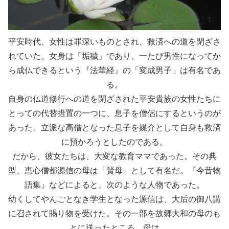
平安時代、女性は罪深いものとされ、救済への道を閉ざさ
れていた。女身は「垢穢」であり、一たび男性になってか
ら成仏できるという『法華経』の「変成男子」は有名であ
る。
自身の仏道修行への道を閉ざされた平安貴族の女性たちに
とっての代替措置の一つに、息子を僧侶にするというのが
あった。立派な高僧となった息子を媒介として自身も救済
に預かろうとしたのである。
だから、彼女たちは、大変な教育ママであった。その典
型、恵心僧都源信の母は「賢母」として有名だ。『今昔物
語集』などによると、次のような人物であった。
幼くしてやんごとなき学生となった源信は、大后の御八講
に召されて賜り物を受けた。その一部を故郷大和の母のも
とに送ったところ、母は