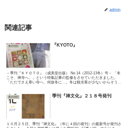
admin
関連記事
『KYOTO』
本の刊行
－季刊『ＫＹＯＴＯ』（成美堂出版） No.14（2012-13冬）号－ 「冬
こそ、禅寺へ。」という特集記事の監修をさせていただきました。
「ただでさえ寒い寺へ、何故冬に…。冬は観光客が少ないからそうや
って人を集めようとしているな」と思った方...
季刊『禅文化』２１８号発刊
本の刊行
１０月２５日、季刊『禅文化』（年に４回の発刊）の最新号が発刊さ