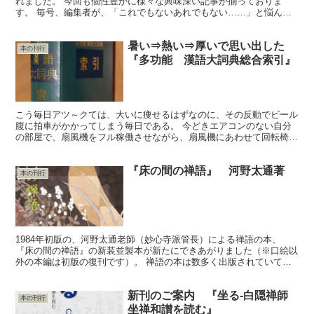
れました。 今回も個性豊かに様々な興味深い記事が揃っておりま
す。 毎号、編集者が、「これでもないあれでもない……」と悩んだ
上で漸く決まります表紙は、美術や歴史に疎くとも、とてもわ...
暑い⇒熱い⇒厚いで思い出した
本の刊行
『多功能 漢語大詞典総合索引』
こう毎日アツ～クては、大いに痩せるはずなのに、その反動でビール
腹に拍車がかかってしまう毎日である。 今どきエアコンのない自分
の部屋で、扇風機をフル稼働させながら、扇風機にあわせて回転椅子
をくるりと回していると、『諸橋大漢和辞典』と並んで、中...
『床の間の禅語』 河野太通著
本の刊行
1984年初版の、河野太通老師（妙心寺派管長）による禅語の本、
『床の間の禅語』の新装並製本が新たにできあがりました（※口絵以
外の本編は初版の復刊です）。 禅語の本は数多く出版されていて、
どれを選ぶも個人の自由。 それでもやはり、“まっとうな...
新刊のご案内 『坐る-白隠禅師
本の刊行
坐禅和讃を読む』