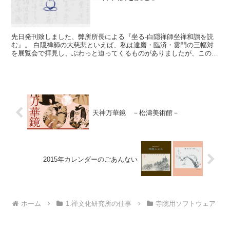
先日発刊致しました、弊所所長による『坐る-白隠禅師坐禅和讃を読
む』。 白隠禅師の大慈悲といえば、私は達磨・臨済・雲門の三幅対
を展覧会で拝見し、ぶわっと迫ってくるものがありましたが、この
度、坐禅和讃に秘められた禅師の大慈悲についてを、我らが所...
天神万華鏡 －松濤美術館－
2015年カレンダーのごあんない
ホーム
1.禅文化研究所の仕事
寺院用ソフトウェア