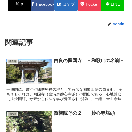
X
Facebook
はてブ
Pocket
LINE
admin
関連記事
由良の興国寺 －和歌山の名刹－
禅の寺
一般的に、醤油や味噌発祥の地として有名な和歌山県の由良町。 そ
もそもそれは、興国寺（臨済宗妙心寺派）の開山である、心地覚心
（法燈国師）が宋から仏法を学び帰国される際に、一緒に金山寺味噌
の製造手法を持ち帰り、それが醤油味噌の誕生のきっかけにな...
衡梅院その２ －妙心寺塔頭－
禅の寺