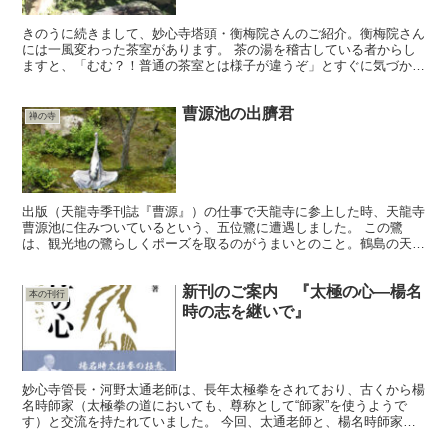
きのうに続きまして、妙心寺塔頭・衡梅院さんのご紹介。衡梅院さん
には一風変わった茶室があります。 茶の湯を稽古している者からし
ますと、「むむ？！普通の茶室とは様子が違うぞ」とすぐに気づかれ
るかと思います。それもそのはず、煎茶道にも使える茶室な...
曹源池の出臍君
禅の寺
出版（天龍寺季刊誌『曹源』）の仕事で天龍寺に参上した時、天龍寺
曹源池に住みついているという、五位鷺に遭遇しました。 この鷺
は、観光地の鷺らしくポーズを取るのがうまいとのこと。鶴島の天辺
で静止したり、日本最古の石橋の上で片足で立ったり、人が来...
新刊のご案内 『太極の心―楊名
本の刊行
時の志を継いで』
妙心寺管長・河野太通老師は、長年太極拳をされており、古くから楊
名時師家（太極拳の道においても、尊称として“師家”を使うようで
す）と交流を持たれていました。 今回、太通老師と、楊名時師家の
後継者である、楊慧さんによる共著が二玄社さんより出版さ...