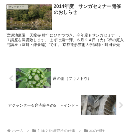
2014年度 サンガセミナー開催
サンガセミナー
のおしらせ
曹源池庭園 天龍寺 昨年にひきつづき、今年度もサンガセミナー、
７講座を開講致します。 まずは第一弾、６月２４日（火）“禅の庭入
門講座（室町・鎌倉編）”です。 京都造形芸術大学講師・町田香先生
をお迎えして、日本庭園の流れのなかで、禅の庭がどの...
蕗の薹（フキノトウ）
アジャンター石窟寺院その5 －インド－
ホーム
1.禅文化研究所の仕事
本の刊行