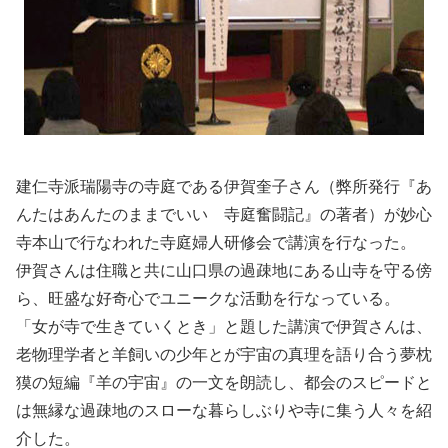
建仁寺派瑞陽寺の寺庭である伊賀奎子さん（弊所発行『あ
んたはあんたのままでいい 寺庭奮闘記』の著者）が妙心
寺本山で行なわれた寺庭婦人研修会で講演を行なった。
伊賀さんは住職と共に山口県の過疎地にある山寺を守る傍
ら、旺盛な好奇心でユニークな活動を行なっている。
「女が寺で生きていくとき」と題した講演で伊賀さんは、
老物理学者と羊飼いの少年とが宇宙の真理を語り合う夢枕
獏の短編『羊の宇宙』の一文を朗読し、都会のスピードと
は無縁な過疎地のスローな暮らしぶりや寺に集う人々を紹
介した。