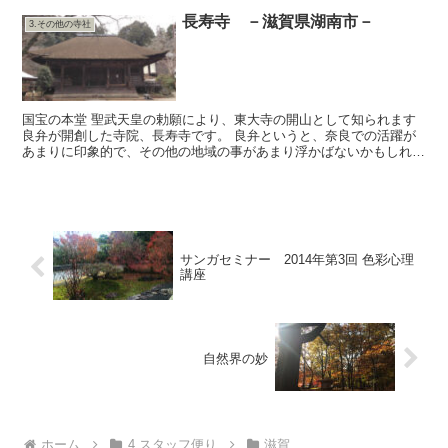
長寿寺 －滋賀県湖南市－
3.その他の寺社
国宝の本堂 聖武天皇の勅願により、東大寺の開山として知られます
良弁が開創した寺院、長寿寺です。 良弁というと、奈良での活躍が
あまりに印象的で、その他の地域の事があまり浮かばないかもしれま
せんが、滋賀や福井あたりに縁の地も多く、それらを辿ると...
サンガセミナー 2014年第3回 色彩心理
講座
自然界の妙
ホーム
4.スタッフ便り
滋賀