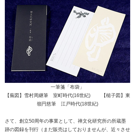
一筆箋「布袋」
【蕪図】雪村周継筆 室町時代(16世紀) 【槌子図】東
嶺円慈筆 江戸時代(18世紀)
さて、創立50周年の事業として、禅文化研究所の所蔵墨
跡の図録を刊行（まだ販売はしておりませんが、近々させ