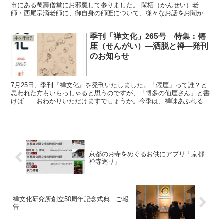
市にある萬壽僧堂にお邪魔して参りました。 閑栖（かんせい）老
師・西尾宗滴老師に、御自身の師匠について、様々なお話をお聞かせ
いただきました。 一番印象的だったのは、師匠の厳しい指導...
季刊「禅文化」265号 特集：僊
本の刊行
厓（せんがい）―洒脱と禅―発刊
のお知らせ
7月25日、季刊『禅文化』を発刊いたしました。「僊厓」って誰？と
思われた方もいらっしゃると思うのですが、「博多の仙厓さん」と書
けば……おわかりいただけますでしょうか。今季は、禅味あふれる絵
画で知られる江戸後期の傑僧・センガイに迫りました！ ...
京都のお寺をめぐるお供にアプリ「京都
禅寺巡り」
禅文化研究所創立50周年記念式典 ご報
告