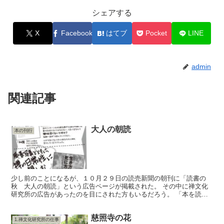
シェアする
X
Facebook
はてブ
Pocket
LINE
admin
関連記事
大人の朝読
本の刊行
少し前のことになるが、１０月２９日の読売新聞の朝刊に「読書の
秋 大人の朝読」という広告ページが掲載された。 その中に禅文化
研究所の広告があったのを目にされた方もいるだろう。 「本を読む
時間がない」と忙しそうな大人が多い中で、子供たちは学校で...
慈照寺の花
1.禅文化研究所の仕事