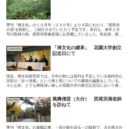
季刊『禅文化』の１０月号（２３０号）より４回にわたり、“慈照寺
の花”を取材し、ご紹介させていただく予定です。本日も、来年１月
号の取材の為、慈照寺研修道場にお邪魔していました。私自身、慈照
寺花方・珠寶先生から、花や自然から、そして脈々と受け継...
「禅文化の継承」 花園大学創立
2.禅の文化
記念日にて
現在、禅文化研究所では、今年の秋には発刊を予定している堀内宗心
宗匠の『歩々清風』という禅と茶についての書籍の編集をしている。
そんな折、とても興味深い催しが花園大学の創立記念日において催さ
れた。去る５月２５日、花園大学無聖館でのこと、『禅文...
萬壽僧堂（大分） 西尾宗滴老師
本の刊行
を訪ねて
季刊『禅文化』の連載記事、－吾が師を語る－の取材で、大分県大分