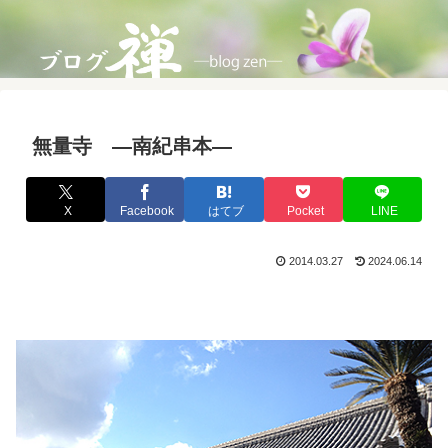
無量寺 ―南紀串本―
X
Facebook
はてブ
Pocket
LINE
2014.03.27
2024.06.14