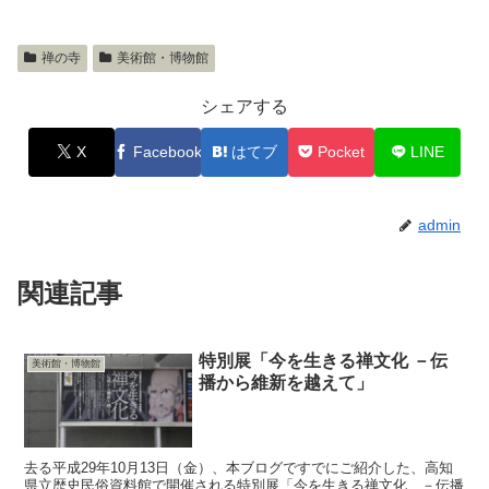
禅の寺
美術館・博物館
シェアする
X
Facebook
はてブ
Pocket
LINE
admin
関連記事
特別展「今を生きる禅文化 －伝
美術館・博物館
播から維新を越えて」
去る平成29年10月13日（金）、本ブログですでにご紹介した、高知
県立歴史民俗資料館で開催される特別展「今を生きる禅文化 －伝播