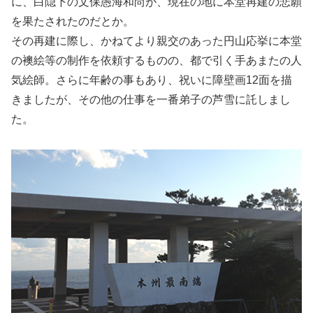
に、白隠下の文保愚海和尚が、現在の地に本堂再建の悲願
を果たされたのだとか。
その再建に際し、かねてより親交のあった円山応挙に本堂
の襖絵等の制作を依頼するものの、都で引く手あまたの人
気絵師。さらに年齢の事もあり、祝いに障壁画12面を描
きましたが、その他の仕事を一番弟子の芦雪に託しまし
た。