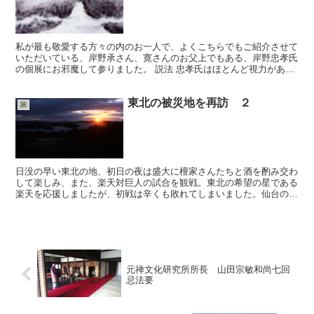
私が最も敬愛する方々の内のお一人で、よくこちらでもご紹介させて
いただいている、岸野承さん、寛さんのお父上でもある、岸野忠孝氏
の個展にお邪魔して参りました。 説法 忠孝氏はほとんど視力があり
ません。ですが、今でも家からタクシーに乗り、東大寺の...
東北の被災地を再訪 ２
旅
日没の早い東北の地、初日の夜は盛大に檀家さんたちと酒を酌み交わ
して楽しみ、また、楽天対巨人の試合を観戦。東北の希望の星である
楽天を応援しましたが、初戦は辛くも敗れてしまいました。仙台のホ
テルは双方を応援する人たちで満員だとか。 半月を観なが...
元禅文化研究所所長 山田宗敏和尚七回
忌法要