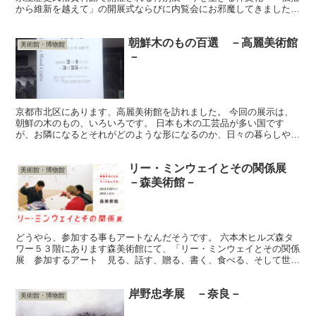
から維新を越えて」の開展式ならびに内覧会にお邪魔してきました。
京都から車で５時間弱、なかなかの距離です。 開展に...
朝鮮木のもの百選 －高麗美術館
美術館・博物館
－
京都市北区にあります、高麗美術館を訪れました。 今回の展示は、
朝鮮の木のもの、いろいろです。 日本も木の工芸品が多い国です
が、お隣になるとそれがどのような形になるのか、日々の暮らしや、
儒教の思想をどう反映しているのかなど、似ている所、違う所...
リー・ミンウェイとその関係展
美術館・博物館
－森美術館－
どうやら、参加する事もアートなんだそうです。 六本木ヒルズ森タ
ワー５３階にあります森美術館にて、「リー・ミンウェイとその関係
展 参加するアート 見る、話す、贈る、書く、食べる、そして世界
とつながる」が開催中です。 現代アートはどうもとっつき...
岸野忠孝展 －奈良－
美術館・博物館