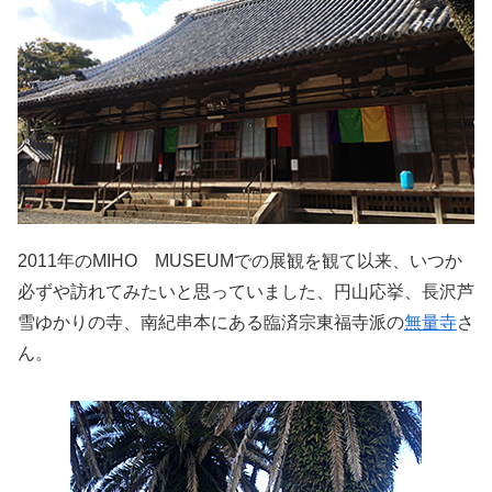
2011年のMIHO
MUSEUM
での展観を観て以来、いつか
必ずや訪れてみたいと思っていました、円山応挙、長沢芦
雪ゆかりの寺、南紀串本にある臨済宗東福寺派の
無量寺
さ
ん。