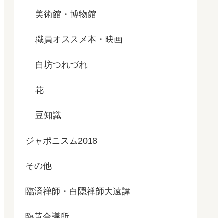
美術館・博物館
職員オススメ本・映画
自坊つれづれ
花
豆知識
ジャポニスム2018
その他
臨済禅師・白隠禅師大遠諱
臨黄合議所