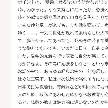
ポイントは、“馴染ませる”という所かなと思
時はわかったような気持ちになったり、心洗
時々の感情に振り回されて自身を見失ったり
そんなゆり戻しが来ても、また話を聴いて、
ゆく……。一気に変化が現れて素晴らしい人
て二歩下がる…であっても、死ぬその時まで
うな御方であっても、いまだに日々、自身に
また、哲学的見解を持つ宗教に自分が属して
らかにせよ。その為に勉強をしなさいという
お話の中で、あらゆる経典の中の一句を示し
泳ぐ法王猊下。私はその浅瀬で溺れそうにな
日本では宗教離れ、寺離れなどが叫ばれても
人の年齢、段階にあわせた確かな仏教教育が
ると、仏教の教えは魅力的に違いないのだか