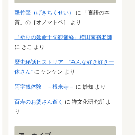
撃竹聲（げきちくせい）
に
「言語の本
質」の［オノマトペ］
より
『祈りの延命十句観音経』横田南嶺老師
に
きこ
より
歴史秘話ヒストリア ”みんな好き好き一
休さん”
に
ケンケン
より
阿字観体験 －根来寺－
に
妙知
より
百寿のお婆さん逝く
に
禅文化研究所
よ
り