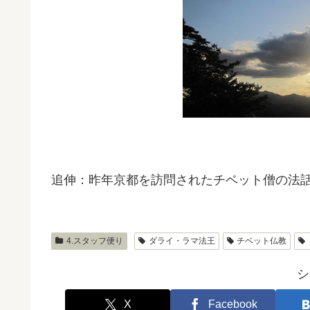
追伸：昨年京都を訪問されたチベット僧の法
4.スタッフ便り
ダライ・ラマ法王
チベット仏教
シ
X
Facebook