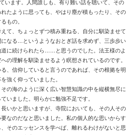
っています。人間誰しも、有り難い話を聴いて、その
われたように思っても、やはり塵が積もったり、その
するもの。
考えて、ちょっとずつ積み重ねる、自分に馴染ませて
間になる…というようなおとぎ話を求めず、三歩歩い
地道に続けられたら……と思うのでした。法王様のよ
空への理解を馴染ませるよう瞑想されているのです。
いる、信仰していると言うのであれば、その根拠を明
事を強く仰っていました。
、その海のように深く広い智慧知識の中を縦横無尽に
っていました。明らかに勉強不足です。
う長いかと思いますが、寺院においても、その人その
必要なのだなと思いました。私の個人的な思いからす
ら、そのエッセンスを学べば、離れるわけがないと思