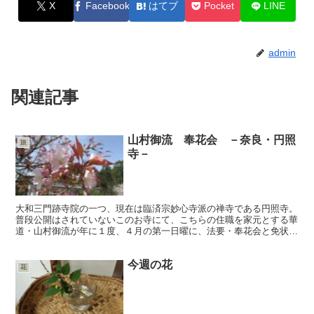
X
Facebook
はてブ
Pocket
LINE
admin
関連記事
山村御流 奉花会 －奈良・円照
旅
寺－
大和三門跡寺院の一つ、現在は臨済宗妙心寺派の禅寺である円照寺。
普段公開はされていないこのお寺にて、こちらの住職を家元とする華
道・山村御流が年に１度、４月の第一日曜に、法要・奉花会と免状授
与式を行います。 道の世界に精進する者が集う晴れやか...
今週の花
花