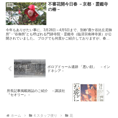
不審花開今日春 －京都・霊鑑寺
京都
の椿－
今年もありがたい事に、3月28日～4月5日まで、別称“鹿ケ谷比丘尼御
所”・“谷御所”とも呼ばれる門跡寺院・霊鑑寺（臨済宗南禅寺派）が公
開されていました。 ブログでも何度かご紹介しておりますが、春と
秋・椿と紅葉の美しい時期に限り１週間ほど特別...
ボロブドゥール遺跡 「悪い顔」 －イン
ドネシア－
所長記事掲載雑誌のご紹介 －講談社
『セオリー』－
ホーム
4.スタッフ便り
花