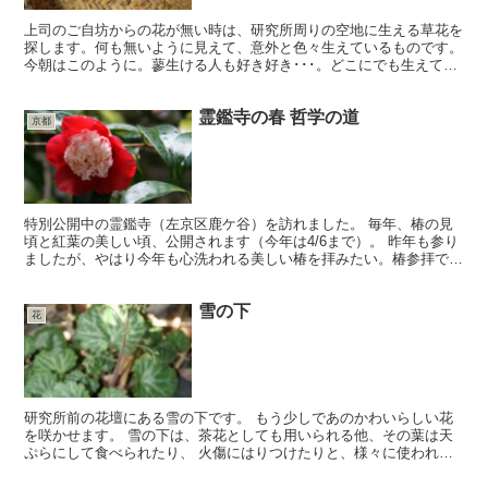
上司のご自坊からの花が無い時は、研究所周りの空地に生える草花を
探します。何も無いように見えて、意外と色々生えているものです。
今朝はこのように。蓼生ける人も好き好き･･･。どこにでも生えてい
る蓼はこの時期の私の楽しみです。 尊敬する陶芸家・福...
霊鑑寺の春 哲学の道
京都
特別公開中の霊鑑寺（左京区鹿ケ谷）を訪れました。 毎年、椿の見
頃と紅葉の美しい頃、公開されます（今年は4/6まで）。 昨年も参り
ましたが、やはり今年も心洗われる美しい椿を拝みたい。椿参拝で
す。 あまりに美しい椿を見ていると、不思議だなぁ…と...
雪の下
花
研究所前の花壇にある雪の下です。 もう少しであのかわいらしい花
を咲かせます。 雪の下は、茶花としても用いられる他、その葉は天
ぷらにして食べられたり、 火傷にはりつけたりと、様々に使われて
来ました。 花が咲いたら、またご紹介致します。