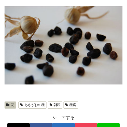
花
あさがおの種
朝顔
種房
シェアする