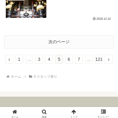
2018.12.10
次のページ
前
次
1
…
3
4
5
6
7
…
121
へ
へ
ホーム
4.スタッフ便り
© 2006 The Institute for Zen Studies.
ホーム
検索
トップ
サイドバー