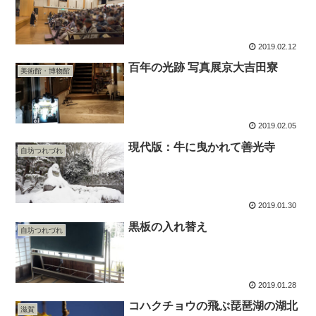
2019.02.12
百年の光跡 写真展京大吉田寮
美術館・博物館
2019.02.05
現代版：牛に曳かれて善光寺
自坊つれづれ
2019.01.30
黒板の入れ替え
自坊つれづれ
2019.01.28
コハクチョウの飛ぶ琵琶湖の湖北
滋賀