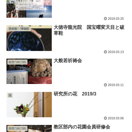
2019.03.25
大徳寺龍光院 国宝曜変天目と破
美術館・博物館
草鞋
2019.03.13
大般若祈祷会
自坊つれづれ
2019.03.11
研究所の花 2019/3
花
2019.03.06
教区部内の花園会員研修会
自坊つれづれ