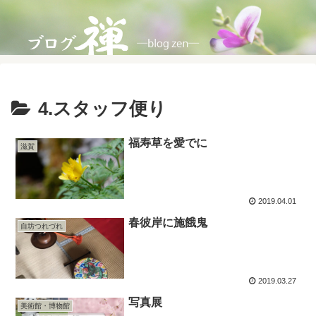
4.スタッフ便り
福寿草を愛でに
滋賀
2019.04.01
春彼岸に施餓鬼
自坊つれづれ
2019.03.27
写真展
美術館・博物館