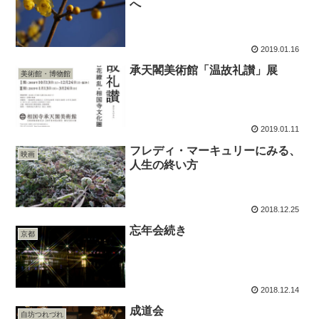
へ
2019.01.16
承天閣美術館「温故礼讃」展
美術館・博物館
2019.01.11
フレディ・マーキュリーにみる、
映画
人生の終い方
2018.12.25
忘年会続き
京都
2018.12.14
成道会
自坊つれづれ