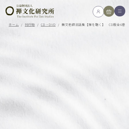
ホーム
/
刊行物
/
CD・DVD
/
無文老師法話集【禅を聴く】 CD版全6巻