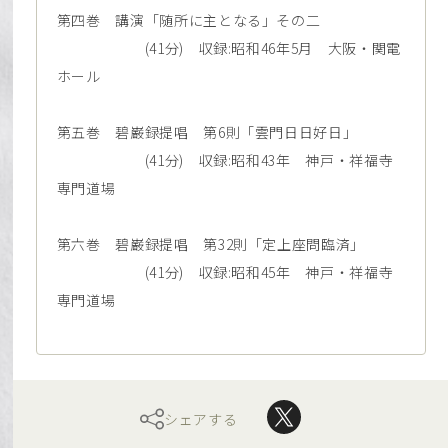
第四巻 講演「随所に主となる」その二
(41分) 収録:昭和46年5月 大阪・関電
ホール
第五巻 碧巌録提唱 第6則「雲門日日好日」
(41分) 収録:昭和43年 神戸・祥福寺
専門道場
第六巻 碧巌録提唱 第32則「定上座問臨済」
(41分) 収録:昭和45年 神戸・祥福寺
専門道場
シェアする