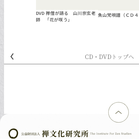
DVD 禅僧が語る 山川宗玄老
魚山梵唄譜（ＣＤ４
師 「花が咲う」
CD・DVD
トップへ