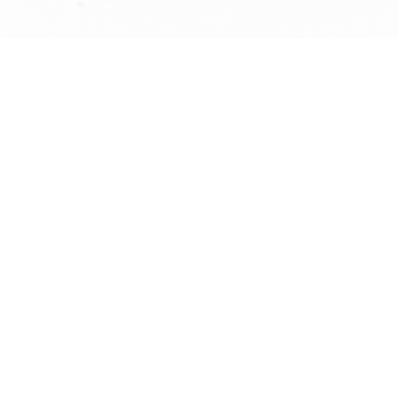
事業活動
刊行物
資料収集
ソフトウェア
禅文化研究所について
寄附・入会
お知らせ
ブログ禅
関連リンク
Copyright The Institute For Zen Studies ALL Rights Reserved.