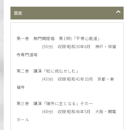
目次
第一巻 無門関提唱 第19則「平常心是道」
(50分) 収録:昭和30年6月 神戸・祥福
寺専門道場
第二巻 講演「総に成仏せしむ」
(43分) 収録:昭和41年10月 京都・東
福寺
第三巻 講演「随所に主となる」その一
(48分) 収録:昭和46年5月 大阪・関電
ホール