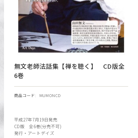
無文老師法話集【禅を聴く】 CD版全
6巻
商品コード:
MUMONCD
平成27年7月19日発売
CD版 全6巻(分売不可)
発行・アートデイズ