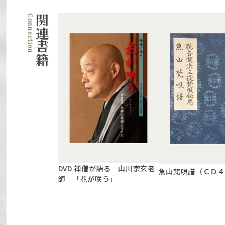
関連書籍
DVD 禅僧が語る 山川宗玄老
魚山梵唄譜（ＣＤ４
師 「花が咲う」