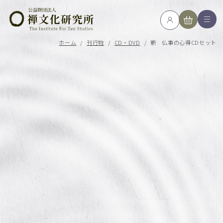
ホーム
/
刊行物
/
CD・DVD
/
新 仏事の心得CDセット