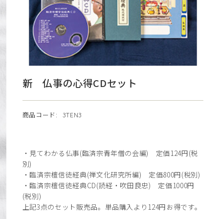
新 仏事の心得CDセット
商品コード:
3TEN3
・見てわかる仏事(臨済宗青年僧の会編) 定価124円(税
別)
・臨済宗檀信徒経典(禅文化研究所編) 定価800円(税別)
・臨済宗檀信徒経典CD(読経・吹田良忠) 定価1000円
(税別)
上記3点のセット販売品。単品購入より124円お得です。