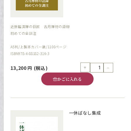
近世臨済禅の巨匠 古月禅材の語録
初めての全訓注
A5判/上製本カバー装/1100ページ
ISBN978-4-88182-316-3
+
−
13,200
円
(税込)
かごに入れる
一休ばなし集成