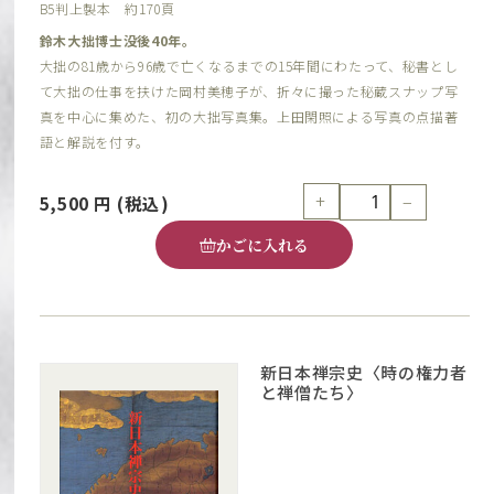
B5判上製本 約170頁
鈴木大拙博士没後40年。
大拙の81歳から96歳で亡くなるまでの15年間にわたって、秘書とし
て大拙の仕事を扶けた岡村美穂子が、折々に撮った秘蔵スナップ写
真を中心に集めた、初の大拙写真集。上田閑照による写真の点描著
語と解説を付す。
+
−
5,500
円
(税込)
かごに入れる
新日本禅宗史〈時の権力者
と禅僧たち〉