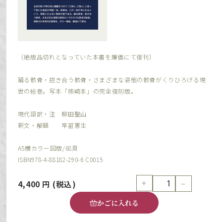
〔絶版品切れとなっていた本書を廉価にて復刊〕
踊る骸骨・抱き合う骸骨・さまざまな姿態の骸骨がくりひろげる現
世の絵巻。写本「柿崎本」の完全復刻版。
現代語訳・注 柳田聖山
釈文・解題 早苗憲生
A5横カラー図版/68頁
ISBN978-4-88182-290-6 C0015
+
−
4,400
円
(税込)
かごに入れる