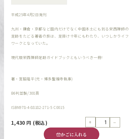
平成25年4月2日発刊
九州・鎌倉・京都など国内だけでなく中国本土にも到る栄西禅師の
足跡をたどる著者の旅は、足掛け十年にもわたり、いつしかライフ
ワークとなっていた。
現代版栄西禅師足跡ガイドブックともいうべき一冊!
著・宮脇隆平(元・博多聖福寺執事)
B6判並製/308頁
ISBN978-4-88182-271-5 C0015
+
−
1,430
円
(税込)
かごに入れる