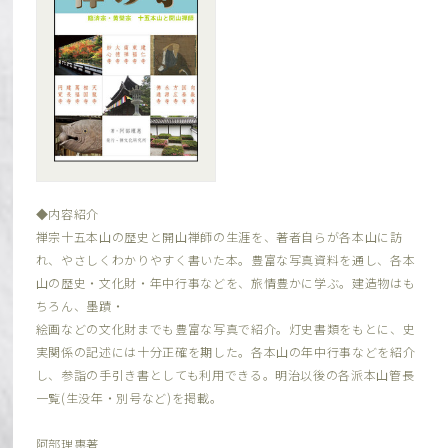
◆内容紹介
禅宗十五本山の歴史と開山禅師の生涯を、著者自らが各本山に訪
れ、やさしくわかりやすく書いた本。豊富な写真資料を通し、各本
山の歴史・文化財・年中行事などを、旅情豊かに学ぶ。建造物はも
ちろん、墨蹟・
絵画などの文化財までも豊富な写真で紹介。灯史書類をもとに、史
実関係の記述には十分正確を期した。各本山の年中行事などを紹介
し、参詣の手引き書としても利用できる。明治以後の各派本山管長
一覧(生没年・別号など)を掲載。
阿部理惠著