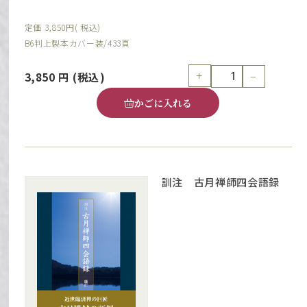
定価 3,850円( 税込)
B6判上製本カバー装/433頁
+
−
3,850
円
(税込)
かごに入れる
訓注 古月禅師四会語録