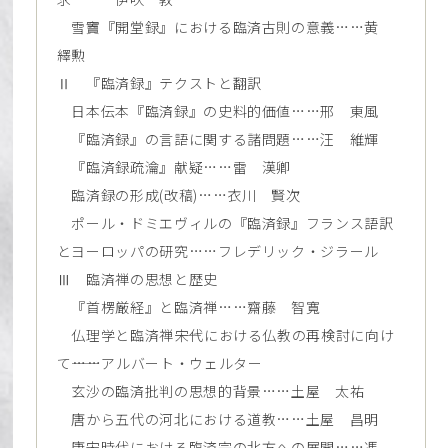
雪竇『開堂録』における臨済古則の意義……黄
繹勲
Ⅱ 『臨済録』テクストと翻訳
日本伝本『臨済録』の史料的価値……邢 東風
『臨済録』の言語に関する諸問題……汪 維輝
『臨済録疏瀹』献疑……雷 漢卿
臨済録の形成(改稿)……衣川 賢次
ポール・ドミエヴィルの『臨済録』フランス語訳
とヨーロッパの研究……フレデリック・ジラール
Ⅲ 臨済禅の思想と歴史
『首楞厳経』と臨済禅……齋藤 智寬
仏理学と臨済禅――宋代における仏教の再検討に向け
て――……アルバート・ウェルター
玄沙の臨済批判の思想的背景……土屋 太祐
唐から五代の河北における道教……土屋 昌明
唐宋時代における臨済宗の北方への展開……馮