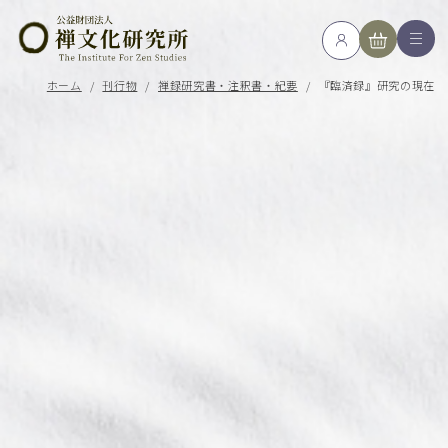
ホーム
/
刊行物
/
禅録研究書・注釈書・紀要
/
『臨済録』研究の現在