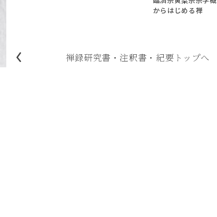
臨済宗黄檗宗宗学概
からはじめる禅
禅録研究書・注釈書・紀要
トップへ