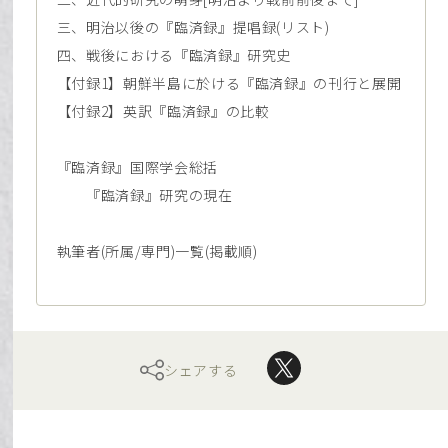
三、明治以後の『臨済録』提唱録(リスト)
四、戦後における『臨済録』研究史
【付録1】朝鮮半島に於ける『臨済録』の刊行と展開
【付録2】英訳『臨済録』の比較
『臨済録』国際学会総括
『臨済録』研究の現在
執筆者(所属/専門)一覧(掲載順)
シェアする