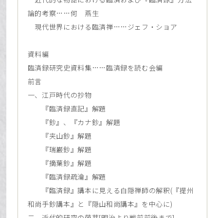
論的考察……何 燕生
現代世界における臨済禅……ジェフ・ショア
資料編
臨済録研究史資料集……臨済録を読む会編
前言
一、江戸時代の抄物
『臨済録直記』解題
『鈔』、『カナ鈔』解題
『夹山鈔』解題
『瑞巌鈔』解題
『摘葉鈔』解題
『臨済録疏瀹』解題
『臨済録』講本に見える白隠禅師の解釈(『提州
和尚手鈔講本』と『隠山和尚講本』を中心に)
二、近代的研究の萌芽[明治より戦前前後まで]