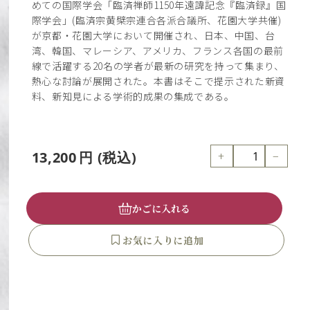
めての国際学会「臨済禅師1150年遠諱記念『臨済録』国
際学会」(臨済宗黄檗宗連合各派合議所、花園大学共催)
が京都・花園大学において開催され、日本、中国、台
湾、韓国、マレーシア、アメリカ、フランス各国の最前
線で活躍する20名の学者が最新の研究を持って集まり、
熱心な討論が展開された。本書はそこで提示された新資
料、新知見による学術的成果の集成である。
+
−
13,200
円
(税込)
かごに入れる