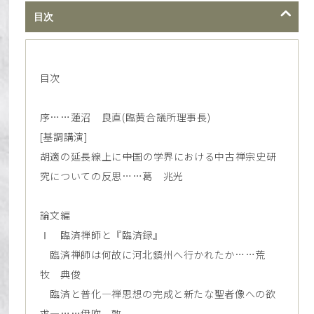
目次
目次
序……蓮沼 良直(臨黄合議所理事長)
[基調講演]
胡適の延長線上に――中国の学界における中古禅宗史研
究についての反思……葛 兆光
論文編
Ⅰ 臨済禅師と『臨済録』
臨済禅師は何故に河北鎮州へ行かれたか……荒
牧 典俊
臨済と普化―禅思想の完成と新たな聖者像への欲
求―……伊吹 敦