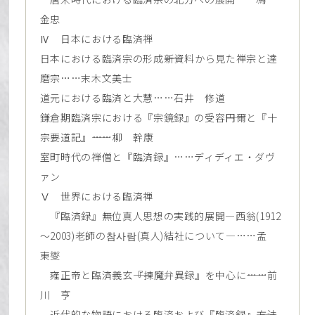
金忠
Ⅳ 日本における臨済禅
日本における臨済宗の形成――新資料から見た禅宗と達
磨宗……末木文美士
道元における臨済と大慧……石井 修道
鎌倉期臨済宗における『宗鏡録』の受容――円爾と『十
宗要道記』――……柳 幹康
室町時代の禅僧と『臨済録』……ディディエ・ダヴ
ァン
Ⅴ 世界における臨済禅
『臨済録』無位真人思想の実践的展開―西翁(1912
～2003)老師の참사람(真人)結社について―……孟
東燮
雍正帝と臨済義玄――『揀魔弁異録』を中心に――……前
川 亨
近代的な物語における臨済および『臨済録』――方法