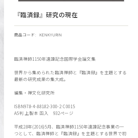
『臨済録』研究の現在
商品コード:
KENKYURIN
臨済禅師1150年遠諱記念国際学会論文集
世界から集められた臨済禅師と『臨済録』を主題とする
最新の研究成果の集大成。
編集・禅文化研究所
ISBN978-4-88182-300-2 C0015
A5判 上製本 函入 932ページ
平成28年(2016)5月、臨済禅師1150年遠諱記念事業の一
つとして、臨済禅師と『臨済録』を主題とする世界で初