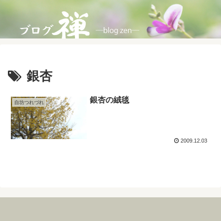
銀杏
銀杏の絨毯
自坊つれづれ
2009.12.03