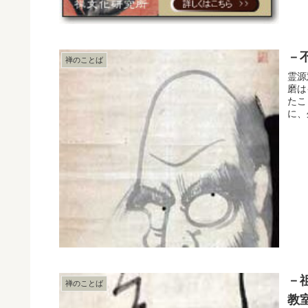
－
禅のことば
霊源
磨は
たこ
に、
－
禅のことば
教