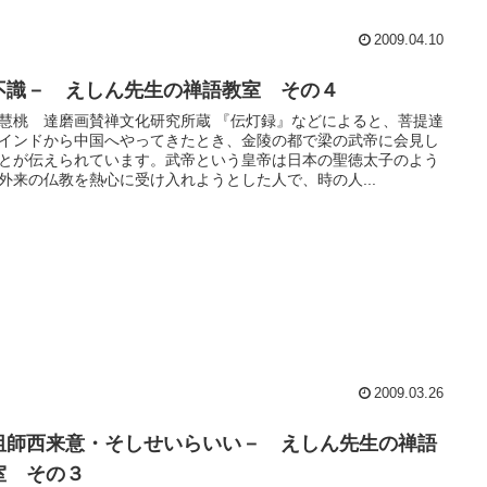
2009.04.10
不識－ えしん先生の禅語教室 その４
慧桃 達磨画賛禅文化研究所蔵 『伝灯録』などによると、菩提達
インドから中国へやってきたとき、金陵の都で梁の武帝に会見し
とが伝えられています。武帝という皇帝は日本の聖徳太子のよう
外来の仏教を熱心に受け入れようとした人で、時の人...
2009.03.26
祖師西来意・そしせいらいい－ えしん先生の禅語
室 その３