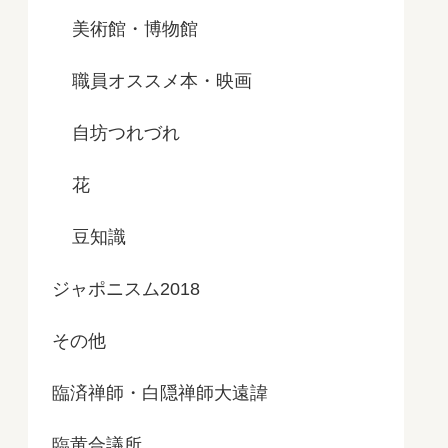
美術館・博物館
職員オススメ本・映画
自坊つれづれ
花
豆知識
ジャポニスム2018
その他
臨済禅師・白隠禅師大遠諱
臨黄合議所