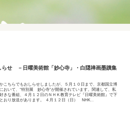
しらせ －日曜美術館「妙心寺」・白隠禅画墨蹟集
かこちらでもおしらせしましたが、５月１０日まで、京都国立博
において、“特別展 妙心寺”が開催されています。関連して、私
好きな番組、４月１２日のＮＨＫ教育テレビ『日曜美術館』で下
とおり放送があります。 ４月１２日（日） NHK...