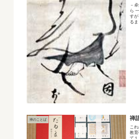
－卓
ら 
すが
るま
禅
禅のことば
これ
教育
て１