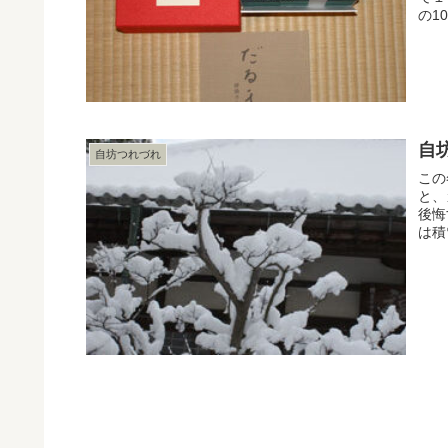
の1
自
自坊つれづれ
この
と、
後悔
は積