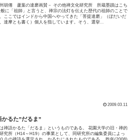
州胡僊 蘆葉の達磨画賛－ その他禅文化研究所 所蔵墨蹟はこち
一般に「祖師」と言うと、禅宗の法灯を伝えた歴代の祖師のことで
、ここではインドから中国へやってきた「菩提達磨」（ぼだいだ
、達摩とも書く）個人を指しています。そう、選挙...
2009.03.11
語かるた”だるま”
は禅語かるた「だるま」というものである。 花園大学の旧・禅的
研究所（H14～H19）の事業として、同研究所の編集委員によっ
００の禅語を選定され、かるたにされたものである。 昨年(2008)