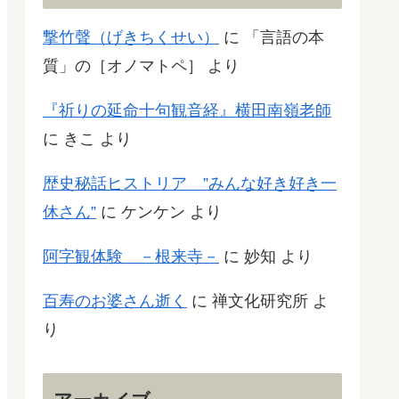
撃竹聲（げきちくせい）
に
「言語の本
質」の［オノマトペ］
より
『祈りの延命十句観音経』横田南嶺老師
に
きこ
より
歴史秘話ヒストリア ”みんな好き好き一
休さん”
に
ケンケン
より
阿字観体験 －根来寺－
に
妙知
より
百寿のお婆さん逝く
に
禅文化研究所
よ
り