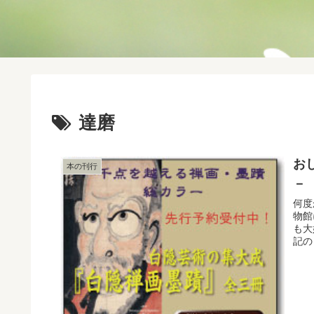
達磨
お
本の刊行
－
何度
物館
も大
記の