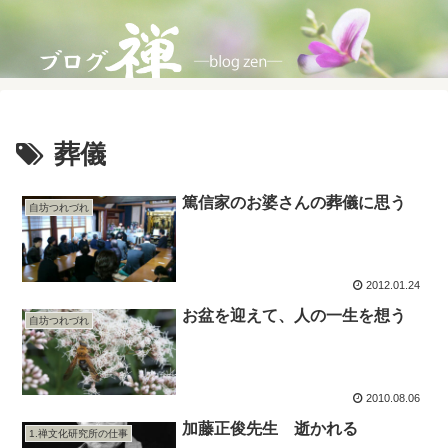
葬儀
篤信家のお婆さんの葬儀に思う
自坊つれづれ
2012.01.24
お盆を迎えて、人の一生を想う
自坊つれづれ
2010.08.06
加藤正俊先生 逝かれる
1.禅文化研究所の仕事