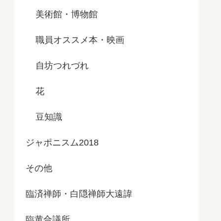
美術館・博物館
職員オススメ本・映画
自坊つれづれ
花
豆知識
ジャポニスム2018
その他
臨済禅師・白隠禅師大遠諱
臨黄合議所