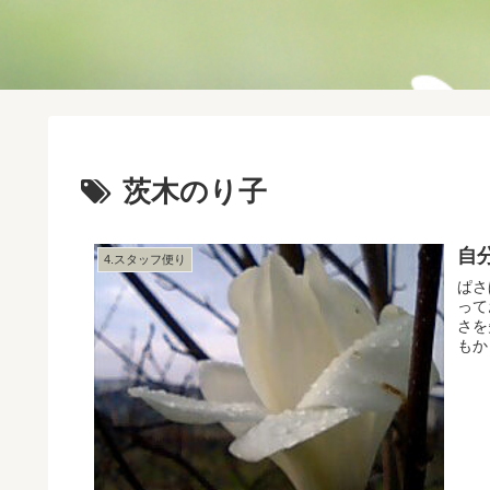
茨木のり子
自
4.スタッフ便り
ぱさ
って
さを
もか