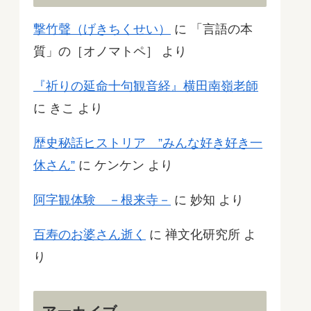
撃竹聲（げきちくせい）
に
「言語の本
質」の［オノマトペ］
より
『祈りの延命十句観音経』横田南嶺老師
に
きこ
より
歴史秘話ヒストリア ”みんな好き好き一
休さん”
に
ケンケン
より
阿字観体験 －根来寺－
に
妙知
より
百寿のお婆さん逝く
に
禅文化研究所
よ
り