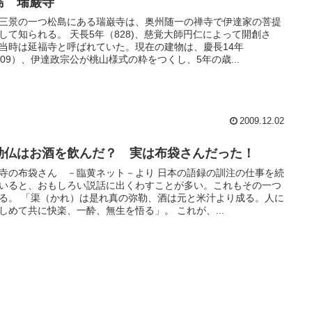
島 瑞巌寺
三景の一つ松島にある瑞巌寺は、奥州随一の禅寺で伊達家の菩提
して知られる。 天長5年（828)、慈覚大師円仁によって開創さ
当時は延福寺と呼ばれていた。現在の建物は、慶長14年
609）、伊達政宗公が桃山様式の粋をつくし、5年の歳...
2009.12.02
勒仏はお酒を飲んだ？ 実は布袋さんだった！
寺の布袋さん －臨黄ネット－より 日本の語録の訓注の仕事を続
いると、おもしろい説話に出くわすことが多い。これもその一つ
る。 「渠（かれ）は是れ真の弥勒、酒は元と米汁より成る。人に
しめて共に快楽、一酔、無生を悟る」。 これが、...