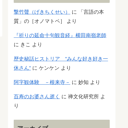
撃竹聲（げきちくせい）
に
「言語の本
質」の［オノマトペ］
より
『祈りの延命十句観音経』横田南嶺老師
に
きこ
より
歴史秘話ヒストリア ”みんな好き好き一
休さん”
に
ケンケン
より
阿字観体験 －根来寺－
に
妙知
より
百寿のお婆さん逝く
に
禅文化研究所
よ
り