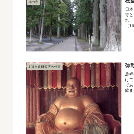
松
禅の寺
日本
寺と
れ、
（1
弥
1.禅文化研究所の仕事
萬福
けて
であ
飲ま