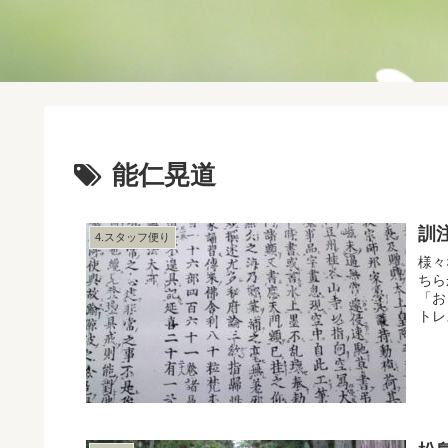
能仁晃道
訓
4.スタッフ便り
様々
ちら
「お
トレ