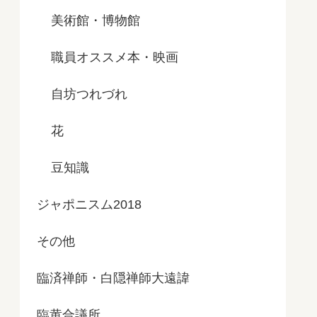
美術館・博物館
職員オススメ本・映画
自坊つれづれ
花
豆知識
ジャポニスム2018
その他
臨済禅師・白隠禅師大遠諱
臨黄合議所