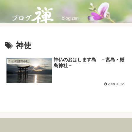
神使
神仏のおはします島 －宮島・厳
3.その他の寺社
島神社－
2009.06.12