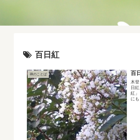
百日紅
百
禅のことば
木登
日紅
紅」
にも