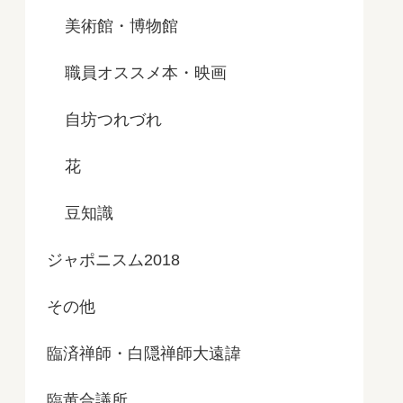
美術館・博物館
職員オススメ本・映画
自坊つれづれ
花
豆知識
ジャポニスム2018
その他
臨済禅師・白隠禅師大遠諱
臨黄合議所