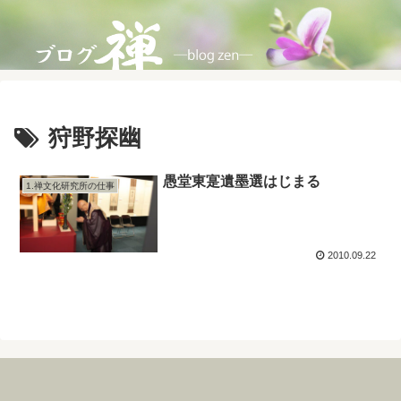
狩野探幽
愚堂東寔遺墨選はじまる
1.禅文化研究所の仕事
2010.09.22