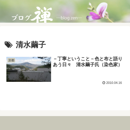
清水繭子
－丁寧ということ－色と布と語り
京都
あう日々 清水繭子氏（染色家）
2010.04.16