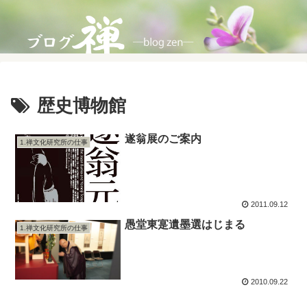
歴史博物館
遂翁展のご案内
1.禅文化研究所の仕事
2011.09.12
愚堂東寔遺墨選はじまる
1.禅文化研究所の仕事
2010.09.22