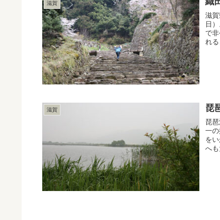
織
滋賀
滋賀
日）
で非
れる
琵
滋賀
琵琶
一の
をい
へも