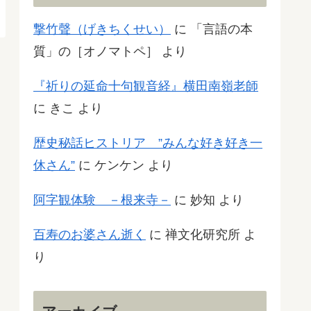
撃竹聲（げきちくせい）
に
「言語の本
質」の［オノマトペ］
より
『祈りの延命十句観音経』横田南嶺老師
に
きこ
より
歴史秘話ヒストリア ”みんな好き好き一
休さん”
に
ケンケン
より
阿字観体験 －根来寺－
に
妙知
より
百寿のお婆さん逝く
に
禅文化研究所
よ
り