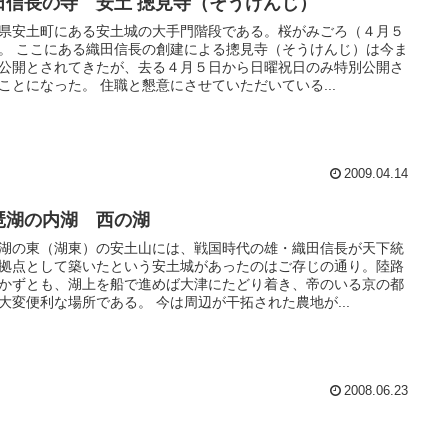
田信長の寺 安土 摠見寺（そうけんじ）
県安土町にある安土城の大手門階段である。桜がみごろ（４月５
。 ここにある織田信長の創建による摠見寺（そうけんじ）は今ま
公開とされてきたが、去る４月５日から日曜祝日のみ特別公開さ
ことになった。 住職と懇意にさせていただいている...
2009.04.14
琶湖の内湖 西の湖
湖の東（湖東）の安土山には、戦国時代の雄・織田信長が天下統
拠点として築いたという安土城があったのはご存じの通り。陸路
かずとも、湖上を船で進めば大津にたどり着き、帝のいる京の都
大変便利な場所である。 今は周辺が干拓された農地が...
2008.06.23