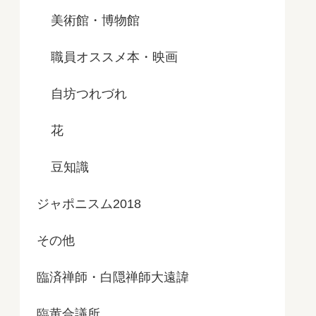
美術館・博物館
職員オススメ本・映画
自坊つれづれ
花
豆知識
ジャポニスム2018
その他
臨済禅師・白隠禅師大遠諱
臨黄合議所