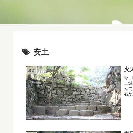
安土
火
滋賀
今、
土城
んで
石が