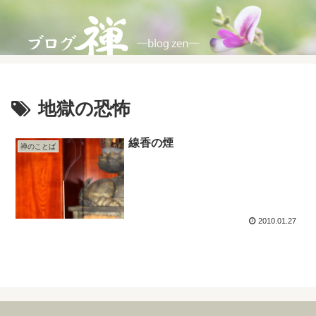
地獄の恐怖
線香の煙
禅のことば
2010.01.27