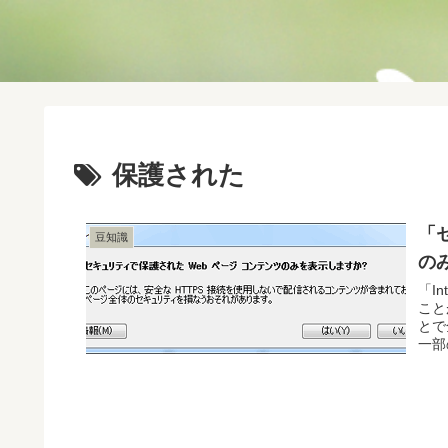
保護された
「
豆知識
の
「I
こと
とで
一部