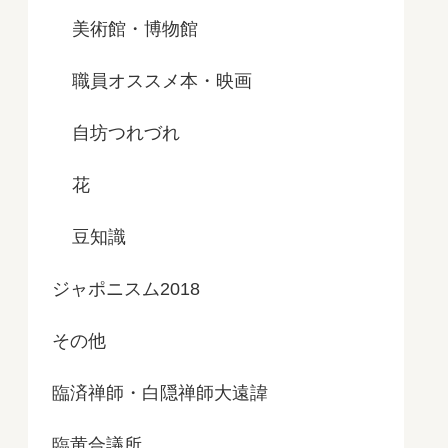
美術館・博物館
職員オススメ本・映画
自坊つれづれ
花
豆知識
ジャポニスム2018
その他
臨済禅師・白隠禅師大遠諱
臨黄合議所