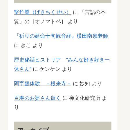
撃竹聲（げきちくせい）
に
「言語の本
質」の［オノマトペ］
より
『祈りの延命十句観音経』横田南嶺老師
に
きこ
より
歴史秘話ヒストリア ”みんな好き好き一
休さん”
に
ケンケン
より
阿字観体験 －根来寺－
に
妙知
より
百寿のお婆さん逝く
に
禅文化研究所
よ
り