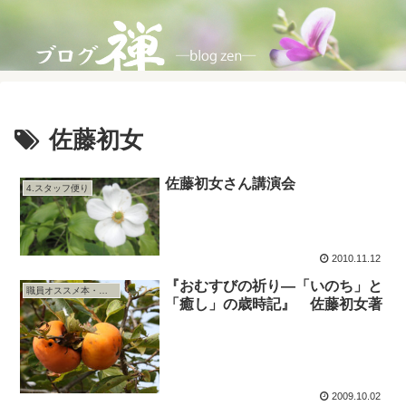
佐藤初女
佐藤初女さん講演会
4.スタッフ便り
2010.11.12
『おむすびの祈り―「いのち」と
職員オススメ本・映画
「癒し」の歳時記』 佐藤初女著
2009.10.02