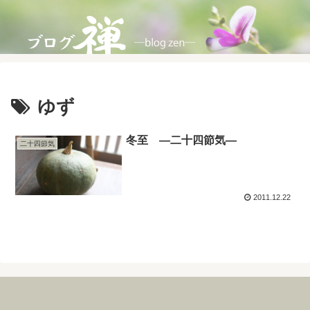
ゆず
冬至 ―二十四節気―
二十四節気
2011.12.22