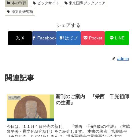
本の刊行
ビックサイト
東京国際ブックフェア
禅文化研究所
シェアする
X
Facebook
はてブ
Pocket
LINE
admin
関連記事
新刊のご案内 『栄西 千光祖師
本の刊行
の生涯』
今日は、１１月４日発売の新刊、 『栄西 千光祖師の生涯』（宮脇
隆平著・禅文化研究所刊）をご紹介します。 本書の著者、宮脇隆平
（みやわき たかひら）さんは、博多聖福寺の元執事だった方で、平