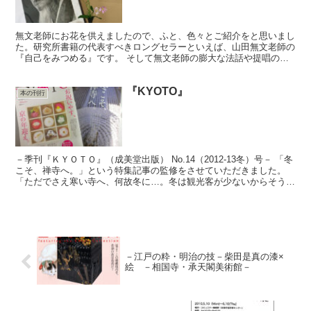
無文老師にお花を供えましたので、ふと、色々とご紹介をと思いまし
た。研究所書籍の代表すべきロングセラーといえば、山田無文老師の
『自己をみつめる』です。 そして無文老師の膨大な法話や提唱の中
から、皆さまに是非読んで頂きたいものを集めたのが、『和...
『KYOTO』
本の刊行
－季刊『ＫＹＯＴＯ』（成美堂出版） No.14（2012-13冬）号－ 「冬
こそ、禅寺へ。」という特集記事の監修をさせていただきました。
「ただでさえ寒い寺へ、何故冬に…。冬は観光客が少ないからそうや
って人を集めようとしているな」と思った方...
－江戸の粋・明治の技－柴田是真の漆×
絵 －相国寺・承天閣美術館－