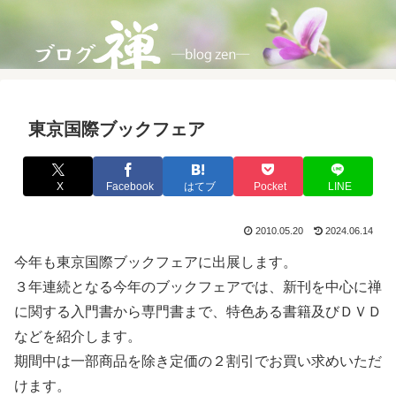
東京国際ブックフェア
X
Facebook
はてブ
Pocket
LINE
2010.05.20
2024.06.14
今年も東京国際ブックフェアに出展します。
３年連続となる今年のブックフェアでは、新刊を中心に禅
に関する入門書から専門書まで、特色ある書籍及びＤＶＤ
などを紹介します。
期間中は一部商品を除き定価の２割引でお買い求めいただ
けます。