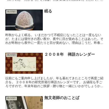
成７年の聖福寺の開創八百年慶讚法要の際に記念して発刊さ...
眠る
本の刊行
昨秋からよく眠る。 いまだかつて不眠症になったことは一度もない
が、たまには寝付きの悪い夜や、夜中に目が覚めることはあった。そ
れが昨秋から夜中に一度たりと目が覚めない。理由はこうだ。昨春だ
ったか、季刊『禅文化』に「和尚さんの身体講座」をお書き...
２００８年 禅語カレンダー
本の刊行
以前にもご案内申し上げましたが、年も暮れてきたところで再度ご紹
介を。 ２００８年の研究所発行禅語カレンダーです。 お値段も手ご
ろですので、年末年始のご挨拶・贈り物と一緒にいかがでしょうか。
今年は、天龍寺第７代管長、また天龍寺僧堂師家として...
無文老師のおことば
本の刊行