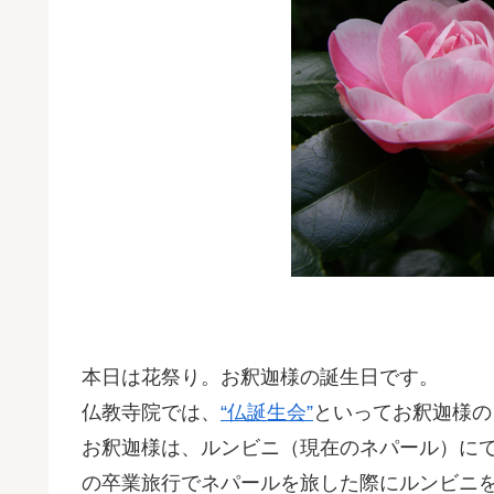
本日は花祭り。お釈迦様の誕生日です。
仏教寺院では、
“仏誕生会”
といってお釈迦様の
お釈迦様は、ルンビニ（現在のネパール）に
の卒業旅行でネパールを旅した際にルンビニ