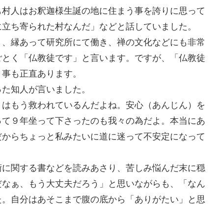
も村人はお釈迦様生誕の地に住まう事を誇りに思って
に立ち寄られた村なんだ」などと話していました。
り、縁あって研究所にて働き、禅の文化などにも非常
ごとく「仏教徒です」と言います。ですが、「仏教徒
う事も正直あります。
った知人が言いました。
々はもう救われているんだよね。安心（あんじん）を
って９年坐って下さったのも我々の為だよ。本当にあ
だからちょっと私みたいに道に迷って不安定になって
。
術に関する書などを読みあさり、苦しみ悩んだ末に穏
だなぁ、もう大丈夫だろう」と思いながらも、「なん
た。自分はあそこまで腹の底から「ありがたい」と思