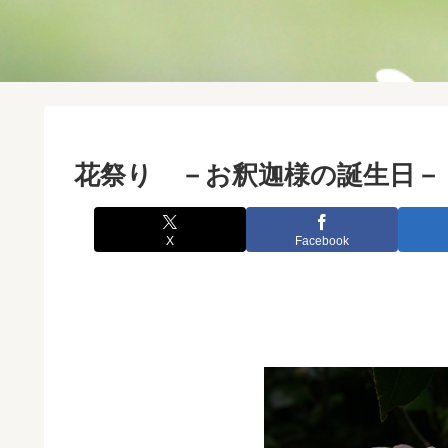
花祭り －お釈迦様の誕生日－
X
Facebook