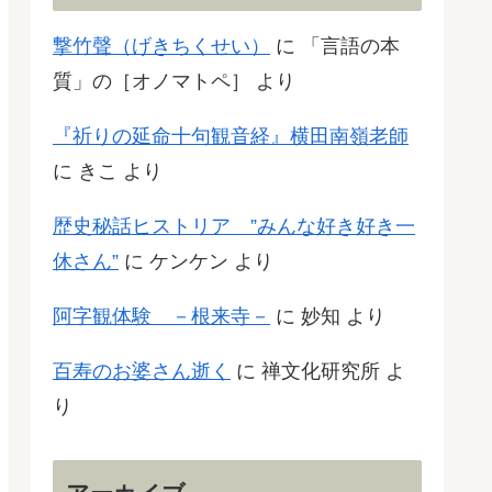
撃竹聲（げきちくせい）
に
「言語の本
質」の［オノマトペ］
より
『祈りの延命十句観音経』横田南嶺老師
に
きこ
より
歴史秘話ヒストリア ”みんな好き好き一
休さん”
に
ケンケン
より
阿字観体験 －根来寺－
に
妙知
より
百寿のお婆さん逝く
に
禅文化研究所
よ
り