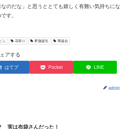
日なのだな」と思うととても嬉しく有難い気持ちにな
のです。
ビニ
花祭り
釈迦誕生
降誕会
ェアする
はてブ
Pocket
LINE
admin
？ 実は布袋さんだった！