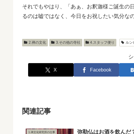
それでもやはり、「あぁ、お釈迦様ご誕生の
るのは嘘ではなく、今日をお祝したい気分な
2.禅の文化
3.その他の寺社
4.スタッフ便り
ルン
シ
X
Facebook
関連記事
弥勒仏はお酒を飲んだ
1.禅文化研究所の仕事