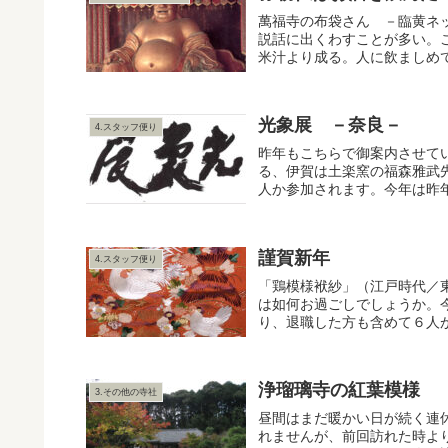
萬福寺の布袋さん －臨黄ネ
説話に出くわすことが多い。
米汁より成る。人に飲ましめて
光象展 －奈良－
4.スタッフ便り
昨年もこちらで御案内させて
る、伊賀は土楽窯の福森雅武
人か参加されます。今年は昨年
謹賀新年
4.スタッフ便り
「鶏模様袱紗」（江戸時代／
は如何お過ごしでしょうか。
り、退職した方も含めて６人が
浄瑠璃寺の紅葉模様
3.その他の寺社
昼間はまだ暖かい日が続く連休
れませんが、前回訪れた時よ