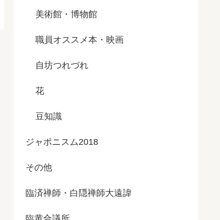
美術館・博物館
職員オススメ本・映画
自坊つれづれ
花
豆知識
ジャポニスム2018
その他
臨済禅師・白隠禅師大遠諱
臨黄合議所