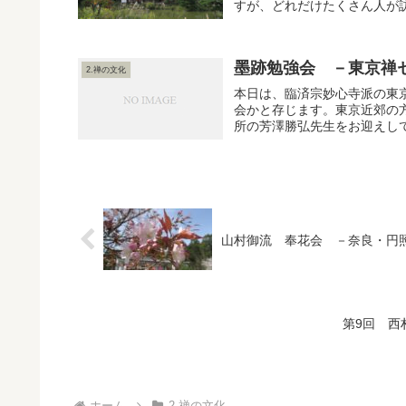
すが、どれだけたくさん人が訪
墨跡勉強会 －東京禅
2.禅の文化
本日は、臨済宗妙心寺派の東
会かと存じます。東京近郊の
所の芳澤勝弘先生をお迎えして
山村御流 奉花会 －奈良・円
第9回 西
ホーム
2.禅の文化