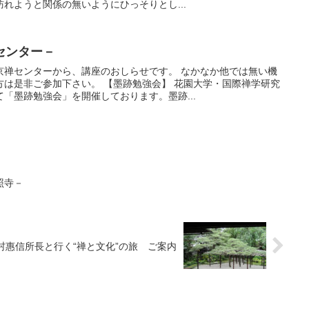
れようと関係の無いようにひっそりとし...
センター－
京禅センターから、講座のおしらせです。 なかなか他では無い機
方は是非ご参加下さい。 【墨跡勉強会】 花園大学・国際禅学研究
「墨跡勉強会」を開催しております。墨跡...
照寺－
村惠信所長と行く“禅と文化”の旅 ご案内