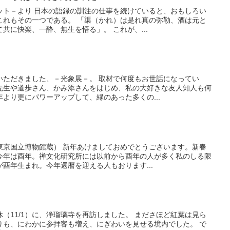
ット－より 日本の語録の訓注の仕事を続けていると、おもしろい
これもその一つである。 「渠（かれ）は是れ真の弥勒、酒は元と
共に快楽、一酔、無生を悟る」。 これが、...
いただきました、－光象展－。 取材で何度もお世話になってい
先生や道歩さん、かみ添さんをはじめ、私の大好きな友人知人も何
より更にパワーアップして、縁のあった多くの...
東京国立博物館蔵） 新年あけましておめでとうございます。新春
今年は酉年。禅文化研究所には以前から酉年の人が多く私のしる限
酉年生まれ。今年還暦を迎える人もおります...
（11/1）に、浄瑠璃寺を再訪しました。 まださほど紅葉は見ら
りも、にわかに参拝客も増え、にぎわいを見せる境内でした。 で