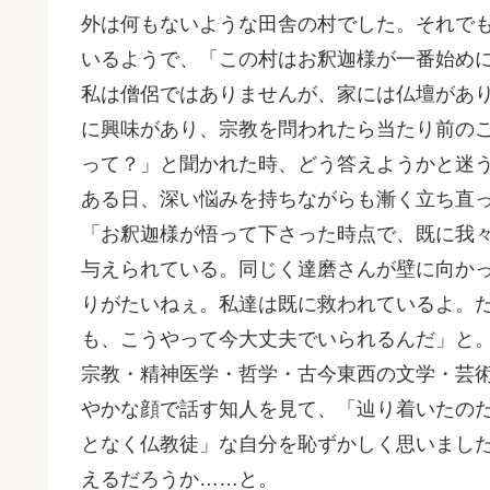
外は何もないような田舎の村でした。それで
いるようで、「この村はお釈迦様が一番始め
私は僧侶ではありませんが、家には仏壇があ
に興味があり、宗教を問われたら当たり前の
って？」と聞かれた時、どう答えようかと迷
ある日、深い悩みを持ちながらも漸く立ち直
「お釈迦様が悟って下さった時点で、既に我
与えられている。同じく達磨さんが壁に向か
りがたいねぇ。私達は既に救われているよ。
も、こうやって今大丈夫でいられるんだ」と
宗教・精神医学・哲学・古今東西の文学・芸
やかな顔で話す知人を見て、「辿り着いたの
となく仏教徒」な自分を恥ずかしく思いまし
えるだろうか……と。