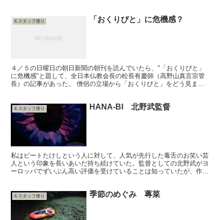
その数日間を生きるからに違いない。 田舎出身の私にとっ...
「おくりびと」に危機感？
4.スタッフ便り
４／５の日曜日の朝日新聞の朝刊を読んでいたら、"「おくりびと」
に危機感"と題して、全日本仏教会長の松長有慶師（高野山真言宗管
長）の記事があった。 僧侶の立場から「おくりびと」をどう見まし
たかという質問に対し、 ――葬儀はこれまで仏教の専売特...
HANA-BI 北野武監督
4.スタッフ便り
私はビートたけしという人に対して、人気が先行した毒舌のお笑い芸
人という印象を長いあいだ持ち続けていた。監督としての北野武がヨ
ーロッパでずいぶん高い評価を受けていることは知っていたが、作品
を積極的に見ようという気持ちはあまりなかった。 先日テ...
季節のめぐみ 蓴菜
4.スタッフ便り