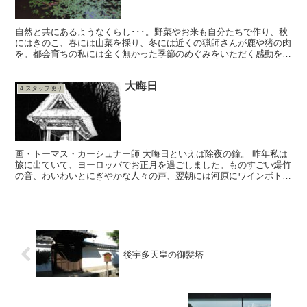
自然と共にあるようなくらし･･･。野菜やお米も自分たちで作り、秋
にはきのこ、春には山菜を採り、冬には近くの猟師さんが鹿や猪の肉
を。都会育ちの私には全く無かった季節のめぐみをいただく感動を、
土楽さんからいつもお裾分けいただいているわけでありま...
大晦日
4.スタッフ便り
画・トーマス・カーシュナー師 大晦日といえば除夜の鐘。 昨年私は
旅に出ていて、ヨーロッパでお正月を過ごしました。ものすごい爆竹
の音、わいわいとにぎやかな人々の声、翌朝には河原にワインボトル
などが大量に散乱し、それを拾う為に元旦から清掃車がお...
後宇多天皇の御髪塔