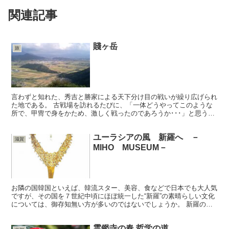
関連記事
賤ヶ岳
旅
言わずと知れた、秀吉と勝家による天下分け目の戦いが繰り広げられ
た地である。 古戦場を訪れるたびに、「一体どうやってこのような
所で、甲冑で身をかため、激しく戦ったのであろうか･･･」と思うば
かりである。 今となっては、つわものどもが夢の趾・・...
ユーラシアの風 新羅へ －
滋賀
MIHO MUSEUM－
お隣の国韓国といえば、韓流スター、美容、食などで日本でも大人気
ですが、その国を７世紀中頃にほぼ統一した“新羅”の素晴らしい文化
については、御存知無い方が多いのではないでしょうか。 新羅の都
が置かれていた慶州には私も２回ほど訪れていますが、恥...
霊鑑寺の春 哲学の道