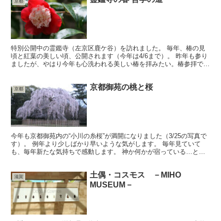
京都
特別公開中の霊鑑寺（左京区鹿ケ谷）を訪れました。 毎年、椿の見
頃と紅葉の美しい頃、公開されます（今年は4/6まで）。 昨年も参り
ましたが、やはり今年も心洗われる美しい椿を拝みたい。椿参拝で
す。 あまりに美しい椿を見ていると、不思議だなぁ…と...
京都御苑の桃と桜
京都
今年も京都御苑内の“小川の糸桜”が満開になりました（3/25の写真で
す）。 例年より少しばかり早いような気がします。 毎年見ていて
も、毎年新たな気持ちで感動します。 神か何かが宿っている…と思
わずにはいられないこの木なのです。 色とりどりの...
土偶・コスモス －MIHO
滋賀
MUSEUM－