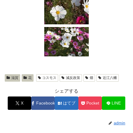
滋賀
花
コスモス
減反政策
畑
近江八幡
シェアする
X
Facebook
はてブ
Pocket
LINE
admin