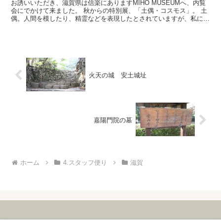
お誘いいただき、滋賀県は信楽にありますMIHO MUSEUMへ、内覧
会にでかけて来ました。 秋からの特別展、「土偶・コスモス」。 土
偶。人間を模したり、精霊などを表現したとされていますが、私にと
っては正直、良い悪い、美しい美しくない、そうい...
火天の城 安土城址
嘉陽門院の墓
ホーム
4.スタッフ便り
滋賀