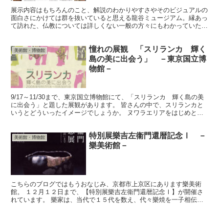
展示内容はもちろんのこと、解説のわかりやすさやそのビジュアルの
面白さにかけては群を抜いていると思える龍谷ミュージアム。縁あっ
て訪れた、仏教については詳しくない一般の方々にもわかっていただ
こうという心くばりが随所に見られ、個人的にも大好きなミ...
憧れの展観 「スリランカ 輝く
美術館・博物館
島の美に出会う」 －東京国立博
物館－
9/17～11/30まで、東京国立博物館にて、「スリランカ 輝く島の美
に出会う」と題した展観があります。 皆さんの中で、スリランカと
いうとどういったイメージでしょうか。 ヌワラエリアをはじめとす
る紅茶でしょうか？！ テロなどのマイナスイメー...
特別展樂吉左衞門還暦記念Ⅰ －
美術館・博物館
樂美術館－
こちらのブログではもうおなじみ、京都市上京区にあります樂美術
館。 １２月１２日まで、【特別展樂吉左衞門還暦記念Ⅰ】が開催さ
れています。 樂家は、当代で１５代を数え、代々樂焼を一子相伝に
てつくり続ける家ですが、そのような家に生まれ、仕事をする...