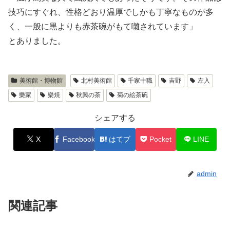
技巧にすぐれ、性格どおり温厚でしかも丁寧なものが多
く、一般に黒よりも赤茶碗がもて囃されています」
とありました。
美術館・博物館
北村美術館
千家十職
吉野
左入
樂家
樂焼
秋興の茶
菊の絵茶碗
シェアする
X
Facebook
はてブ
Pocket
LINE
admin
関連記事