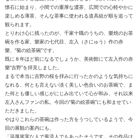
懐石に始まり、小間での重厚な濃茶、広間での心軽やかに
楽しめる薄茶、そんな茶事に使われる道具組が順を追って
観られます。
とりわけ心に残ったのが、千家十職のうちの、樂焼のお茶
碗を作る家、樂家の七代目、左入（さにゅう）作の赤
樂、“菊の絵茶碗”です。
既に８年ほど前になるでしょうか、美術館にて左入作の赤
樂“吉野”を拝見しました。
まるで本当に吉野の桜を拝みに行ったかのような気持ちに
なれる、何とも言えない淡く美しい色合いのお茶碗で、ま
た何とも優しい感じがにじみ出ていて心が和み、それ以来
左入さんファンの私。今回の“菊の絵茶碗”にも和ませてい
ただきました。
やはりこれらの茶碗は作った方をうつしているようで、今
回の展観の案内にも、
「温厚篤実な人で風流人でもあったそうです。その作品は