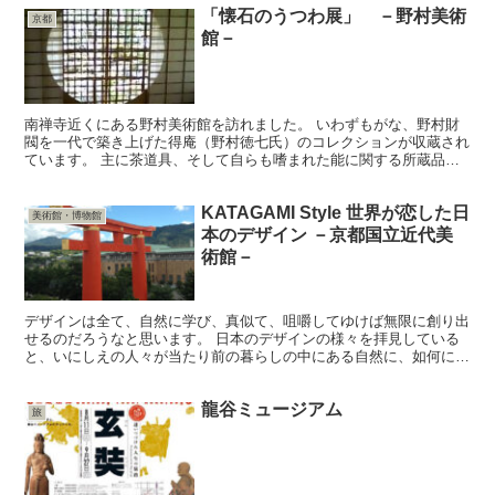
「懐石のうつわ展」 －野村美術
京都
館－
南禅寺近くにある野村美術館を訪れました。 いわずもがな、野村財
閥を一代で築き上げた得庵（野村徳七氏）のコレクションが収蔵され
ています。 主に茶道具、そして自らも嗜まれた能に関する所蔵品が
数多くあり、春と秋の展示が毎回楽しみな美術館です。 今...
KATAGAMI Style 世界が恋した日
美術館・博物館
本のデザイン －京都国立近代美
術館－
デザインは全て、自然に学び、真似て、咀嚼してゆけば無限に創り出
せるのだろうなと思います。 日本のデザインの様々を拝見している
と、いにしえの人々が当たり前の暮らしの中にある自然に、如何に繊
細に注意深く目を向けていたか…を感じ、優しい心持ちにな...
龍谷ミュージアム
旅