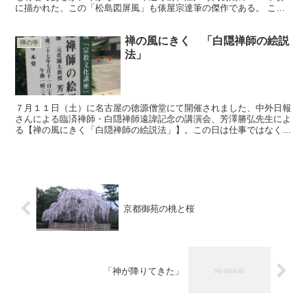
に描かれた、この「松島図屏風」も俵屋宗達筆の傑作である。 この
屏風は、当時の堺の豪商、谷正安が宗達に依頼し、澤庵禅...
禅の風にきく 「白隠禅師の絵説
禅の寺
法」
７月１１日（土）に名古屋の徳源僧堂にて開催されました、中外日報
さんによる臨済禅師・白隠禅師遠諱記念の講演会、芳澤勝弘先生によ
る【禅の風にきく「白隠禅師の絵説法」】。この日は仕事ではなく、
あくまで一参加者ということで楽しみに参りました（個人的...
京都御苑の桃と桜
「神が降りてきた」