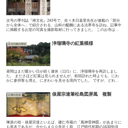
次号の季刊誌『禅文化』243号で、佐々木日嘉里先生が連載の「部分
から全体へ」で紹介される、山科の醍醐にある法界寺を訪ね、記事中
に掲載するお堂の写真を撮影取材に行ってきました。 このお寺は真
言宗醍醐派の古刹で、藤原氏の北家にあたる日野家の菩提...
浄瑠璃寺の紅葉模様
3.その他の寺社
昼間はまだ暖かい日が続く連休（11/1）に、浄瑠璃寺を再訪しまし
た。 まださほど紅葉は見られませんが、前回訪れた時よりも、にわ
かに参拝客も増え、にぎわいを見せる境内でした。 ですが、どれだ
けたくさん人が訪れようと関係の無いようにひっそりとし...
俵屋宗達筆松島図屏風 複製
2.禅の文化
琳派の祖・俵屋宗達といえば、建仁寺蔵の「風神雷神図」があまりに
も有名であるが、今から４００年近く前、江戸時代初期の1630年頃