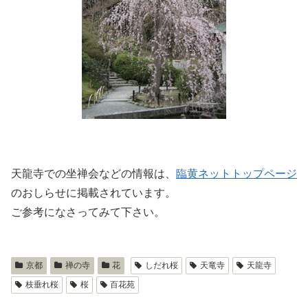
天龍寺での坐禅会などの情報は、
臨黄ネットトップページ
のおしらせに掲載されています。
ご参考になさってみて下さい。
京都
禅の寺
花
しだれ桜
天竜寺
天龍寺
枝垂れ桜
桜
百花苑