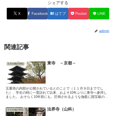
シェアする
X
Facebook
はてブ
Pocket
LINE
admin
関連記事
東寺 －京都－
3.その他の寺社
五重塔の内部が公開されているとのことで（１１月９日まででし
た）、学生の時に一度訪れて以来、およそ10年ぶりに東寺へ参拝し
ました。 おそらく10年前にも、圧倒されるような伽藍に国宝級の仏
像の数々、長い歴史を経てなお新鮮に我々の前に存在する信仰...
法界寺（山科）
3.その他の寺社