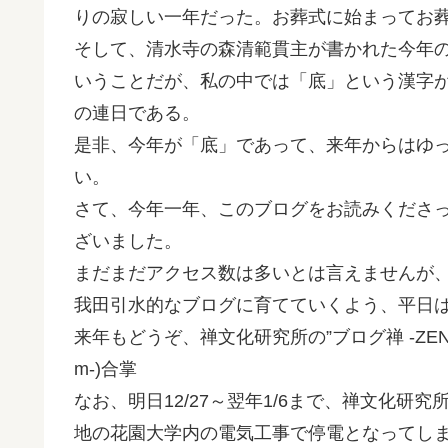
りの寂しい一年だった。お葬式に始まってお
そして、清水寺の森清範貫主が書かれた今年
いうことだが、私の中では「底」という漢字
の連日である。
是非、今年が「底」であって、来年からはゆ
い。
さて、今年一年、このブログをお読みくださ
ざいました。
まだまだアクセス数は多いとは言えませんが
我田引水的なブログに育てていくよう、平日
来年もどうぞ、禅文化研究所の”ブログ禅 -ZE
m-)合掌
なお、明日12/27～翌年1/6まで、禅文化研
地の花園大学内の電気工事で停電となってし