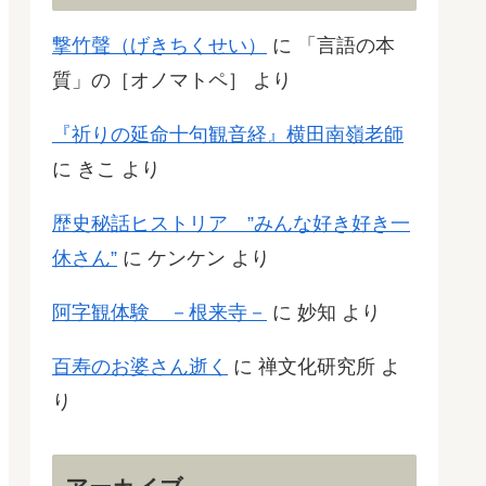
撃竹聲（げきちくせい）
に
「言語の本
質」の［オノマトペ］
より
『祈りの延命十句観音経』横田南嶺老師
に
きこ
より
歴史秘話ヒストリア ”みんな好き好き一
休さん”
に
ケンケン
より
阿字観体験 －根来寺－
に
妙知
より
百寿のお婆さん逝く
に
禅文化研究所
よ
り