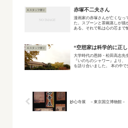
赤塚不二夫さん
4.スタッフ便り
漫画家の赤塚さんが亡くなっ
た。スプーンと茶碗蒸しが描
ある。それで私は心の芯まで愉
“空想家は科学的に正し
4.スタッフ便り
大学時代の恩師・松田高志先
『いのちのシャワー』より、
を語り合いました。 本の中で
妙心寺展 －東京国立博物館－