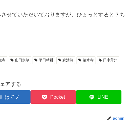
みさせていただいておりますが、ひょっとすると？ち
。
龍寺
山田宗敏
平田精耕
森清範
清水寺
田中芳州
ェアする
はてブ
Pocket
LINE
admin