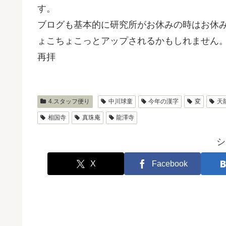
す。
ブログも基本的に研究所がお休みの時はお休
ょこちょこっとアップされるかもしれません
再拝
4.スタッフ便り
中川球童
今年の漢字
変
天
相国寺
真珠庵
龍澤寺
シ
X
Facebook