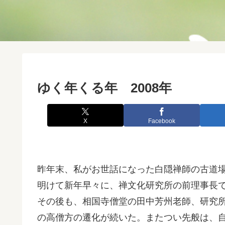
ゆく年くる年 2008年
X
Facebook
昨年末、私がお世話になった白隠禅師の古道
明けて新年早々に、禅文化研究所の前理事長
その後も、相国寺僧堂の田中芳州老師、研究
の高僧方の遷化が続いた。またつい先般は、