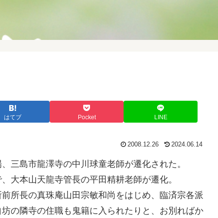
はてブ
Pocket
LINE
2008.12.26
2024.06.14
場、三島市龍澤寺の中川球童老師が遷化された。
で、大本山天龍寺管長の平田精耕老師が遷化。
所前所長の真珠庵山田宗敏和尚をはじめ、臨済宗各派
自坊の隣寺の住職も鬼籍に入られたりと、お別ればか