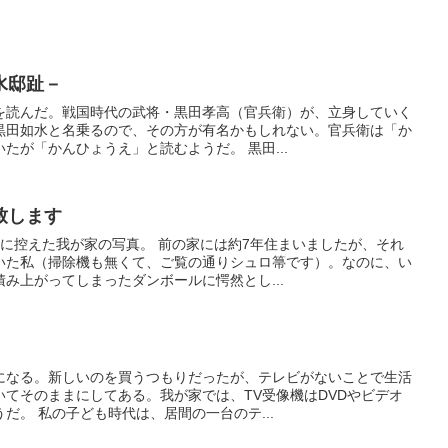
水邸趾－
を読んだ。戦国時代の武将・黒田孝高（官兵衛）が、立身していく
黒田如水と名乗るので、その方が有名かもしれない。官兵衛は「か
たが「かんひょうえ」と読むようだ。 黒田...
致します
に控えた我が家の写真。 前の家には約7年住まいましたが、それ
いた私（掃除機も無くて、ご覧の通りシュロ箒です）。なのに、い
み上がってしまったダンボールに愕然とし...
になる。新しいのを買うつもりだったが、テレビがないことで生活
てそのままにしてある。我が家では、TV受像機はDVDやビデオ
だ。 私の子ども時代は、居間の一台のテ...