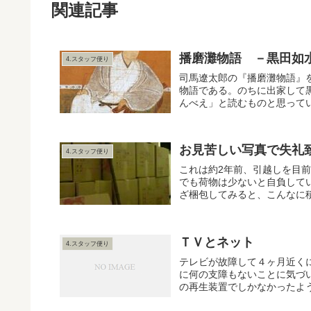
関連記事
播磨灘物語 －黒田如
4.スタッフ便り
司馬遼太郎の『播磨灘物語』
物語である。のちに出家して
んべえ」と読むものと思ってい
お見苦しい写真で失礼
4.スタッフ便り
これは約2年前、引越しを目前
でも荷物は少ないと自負して
ざ梱包してみると、こんなに積
ＴＶとネット
4.スタッフ便り
テレビが故障して４ヶ月近く
に何の支障もないことに気づい
の再生装置でしかなかったよう