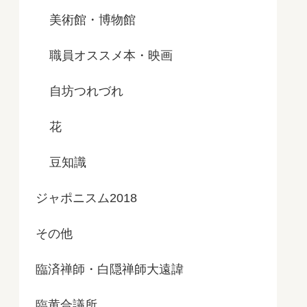
美術館・博物館
職員オススメ本・映画
自坊つれづれ
花
豆知識
ジャポニスム2018
その他
臨済禅師・白隠禅師大遠諱
臨黄合議所