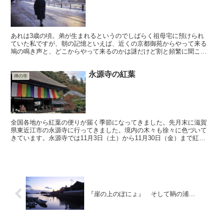
あれは3歳の頃。弟が生まれるというのでしばらく祖母宅に預けられ
ていた私ですが、朝の記憶といえば、近くの京都御苑からやって来る
鳩の鳴き声と、どこからやって来るのかは謎だけど割と頻繁に聞こえ
てくる「ほ～ぉ」の声でした。 「ほ～～～～～～～～～ぉ...
永源寺の紅葉
禅の寺
全国各地から紅葉の便りが届く季節になってきました。先月末に滋賀
県東近江市の永源寺に行ってきました。境内の木々も徐々に色づいて
きています。永源寺では11月3日（土）から11月30日（金）まで紅葉
ライトアップが行なわれます。 期間中には、このた...
『崖の上のぽにょ』 そして鞆の浦…