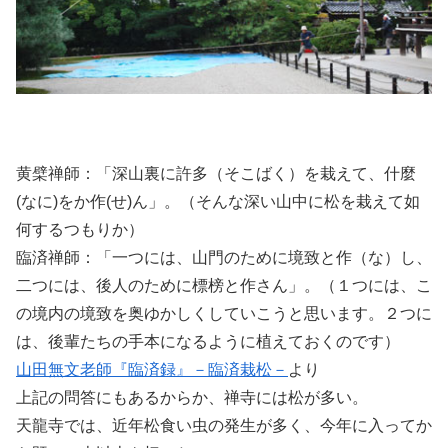
黄檗禅師：「深山裏に許多（そこばく）を栽えて、什麼
(なに)をか作(せ)ん」。（そんな深い山中に松を栽えて如
何するつもりか）
臨済禅師：「一つには、山門のために境致と作（な）し、
二つには、後人のために標榜と作さん」。（１つには、こ
の境内の境致を奥ゆかしくしていこうと思います。２つに
は、後輩たちの手本になるように植えておくのです）
山田無文老師『臨済録』－臨済栽松－
より
上記の問答にもあるからか、禅寺には松が多い。
天龍寺では、近年松食い虫の発生が多く、今年に入ってか