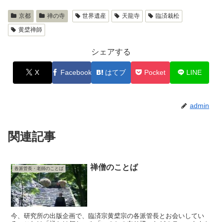
京都
禅の寺
世界遺産
天龍寺
臨済栽松
黄檗禅師
シェアする
X
Facebook
はてブ
Pocket
LINE
admin
関連記事
禅僧のことば
各派管長・老師のことば
今、研究所の出版企画で、臨済宗黄檗宗の各派管長とお会いしてい