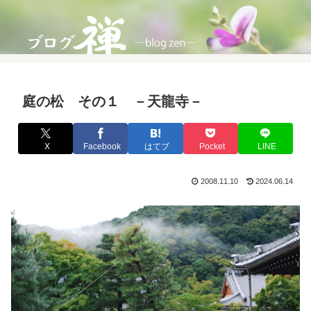
庭の松 その１ －天龍寺－
X
Facebook
はてブ
Pocket
LINE
2008.11.10
2024.06.14