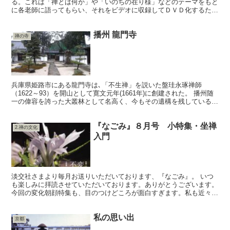
る。これは「禅とは何か」や「いのちの在り様」などのテーマをもと
に各老師に語ってもらい、それをビデオに収録してＤＶＤ化するため
の出演依頼である。 映像に残るということで最初は難色を示...
播州 龍門寺
禅の寺
兵庫県姫路市にある龍門寺は､「不生禅」を説いた盤珪永琢禅師
（1622～93）を開山として寛文元年(1661年)に創建された。 播州随
一の偉容を誇った大叢林として名高く、今もその遺構を残している。
しかし無檀家のため伽藍の補修や維持管理に代々の...
『なごみ』８月号 小特集・坐禅
2.禅の文化
入門
淡交社さまより毎月お送りいただいております、『なごみ』。 いつ
も楽しみに拝読させていただいております。ありがとうございます。
今回の変化朝顔特集も、目のつけどころが面白すぎます。私も近々朝
顔を生けてみましょう。 そして皆様に是非ともご紹介し...
私の思い出
京都